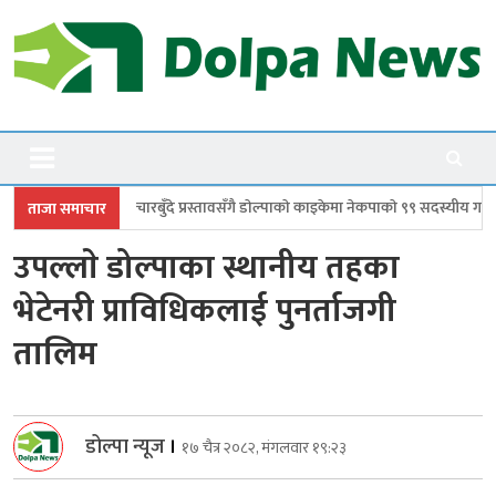
Skip
to
content
Dolpanews
Online Photo News Portal
दे प्रस्तावसँगै डाेल्पाकाे काइकेमा नेकपाकाे ९९ सदस्यीय गाउँ समिति गठन
डोल्पामा 
ताजा समाचार
उपल्लाे डोल्पाका स्थानीय तहका
भेटेनरी प्राविधिकलाई पुनर्ताजगी
तालिम
डोल्पा न्यूज
।
१७ चैत्र २०८२, मंगलवार १९:२३