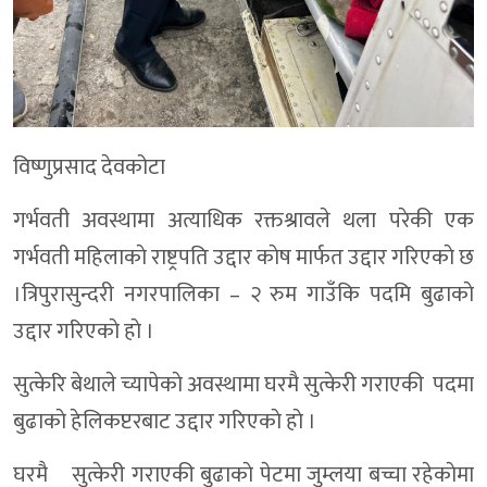
विष्णुप्रसाद देवकोटा
गर्भवती अवस्थामा अत्याधिक रक्तश्रावले थला परेकी एक
गर्भवती महिलाकाे राष्ट्रपति उद्दार काेष मार्फत उद्दार गरिएकाे छ
।त्रिपुरासुन्दरी नगरपालिका – २ रुम गाउँकि पदमि बुढाकाे
उद्दार गरिएकाे हाे ।
सुत्केरि बेथाले च्यापेकाे अवस्थामा घरमै सुत्केरी गराएकी पदमा
बुढाकाे हेलिकप्टरबाट उद्दार गरिएकाे हाे ।
घरमै सुत्केरी गराएकी बुढाकाे पेटमा जुम्लया बच्चा रहेकाेमा