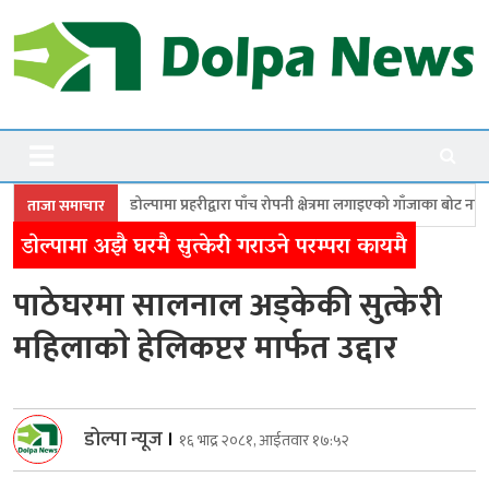
Skip
to
content
Dolpanews
Online Photo News Portal
ा प्रहरीद्वारा पाँच रोपनी क्षेत्रमा लगाइएको गाँजाका बोट नष्ट
जगदुल्लामा बालविवा
ताजा समाचार
डाेल्पामा अझै घरमै सुत्केरी गराउने परम्परा कायमै
पाठेघरमा सालनाल अड्केकी सुत्केरी
महिलाकाे हेलिकप्टर मार्फत उद्दार
डोल्पा न्यूज
।
१६ भाद्र २०८१, आईतवार १७:५२