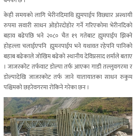
बनेकाे छ ।
केही समयकाे लागि भेरीनदिमाथि ह्युमपाईप विछ्यार अस्थायी
रुपमा सवारी साधन ओहाेरदाेहाेर गर्ने गरिएकाेमा भेरीनदिकाे
बहाव बढेपछि भने २०८० चैत १९ गतेबाट ह्युमपाईप झिक्ने
हाेहल्ला चलाईएपनि ह्युमनपाईप भने यथावत रहेपनि पानिकाे
बहाब बढेकाले जाेखिम बढेकाे स्थानीय देविप्रसाद शर्माले बताए
। जाजरकोट तर्फवाट डाेल्पा तर्फ आएका गाडी तल्लुवगरमा र
डाेल्पादेखि जाजरकोट तर्फ जाने यातायातका साधन रुकुम
पश्चिमकाे छहरेवगरमा राेकिने गरेका छन ।