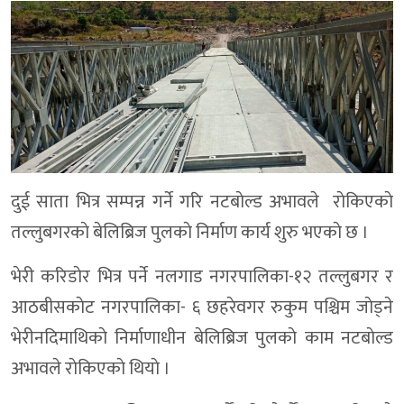
दुई साता भित्र सम्पन्न गर्ने गरि नटबाेल्ड अभावले राेकिएकाे
तल्लुबगरकाे बेलिब्रिज पुलकाे निर्माण कार्य शुरु भएकाे छ ।
भेरी करिडाेर भित्र पर्ने नलगाड नगरपालिका-१२ तल्लुबगर र
आठबीसकाेट नगरपालिका- ६ छहरेवगर रुकुम पश्चिम जाेड्ने
भेरीनदिमाथिकाे निर्माणाधीन बेलिब्रिज पुलकाे काम नटबाेल्ड
अभावले राेकिएकाे थियाे ।