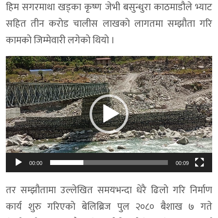
हिम सगरमाथा खड्का कृष्ण जेभी बसुन्धुरा काठमाडौले भ्याट
सहित तीन कराेड चालीस लाखकाे लागतमा सम्झाैता गरि
कामकाे जिम्मेवारी लगेकाे थियाे ।
Video
Player
00:00
00:09
तर सम्झौतामा उल्लेखित समयभन्दा धेरै ढिलाे गरि निर्माण
कार्य शुरु गरिएकाे बेलिब्रिज पुल २०८० बैशाख ७ गते