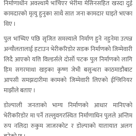
निर्माणाधीन अवस्थामै भांचिएर भेरीमा मेसिनसहित खस्दा दुई
कामदारकाे मृत्यु हुनुका साथै सात जना कामदार घाइते भएका
थिए ।
पुल भांच्चिए पछि सृजित समस्याले निर्माण हुने नहुनेमा उत्पन्न
अन्याैलतालाई हटाउन भेरीकरिडाेर सडक निर्माणकाे जिम्मेवारी
लिदै आएकाे यत्ति विल्डर्सले दाेर्साे पटक पुल निर्माणकाे लागि
हिम सगरमाथा खड्का कृष्ण जेभी बसुन्धरा काठमाडौबाट
आपसी समझदारीमा कामकाे जिम्मेवारी लिएकाे ईन्जिनियर
माझीले बताए ।
डाेल्पाली जनताकाे भाग्य निर्माणकाे आधार मानिएकाे
भेरीकरिडोर मा पर्ने तल्लुवगरस्थित निर्माणाधिन पुलले अन्तिम
रुप नलिदा रुकुम जाजरकाेट र डाेल्पाकाे यातायात अलग