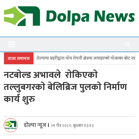
Skip
to
content
Dolpanews
Online Photo News Portal
ा प्रहरीद्वारा पाँच रोपनी क्षेत्रमा लगाइएको गाँजाका बोट नष्ट
जगदुल्लामा बालविवा
ताजा समाचार
नटबाेल्ड अभावले राेकिएकाे
तल्लुबगरकाे बेलिब्रिज पुलकाे निर्माण
कार्य शुरु
डोल्पा न्यूज
।
२१ चैत्र २०८०, बुधबार १३:१३