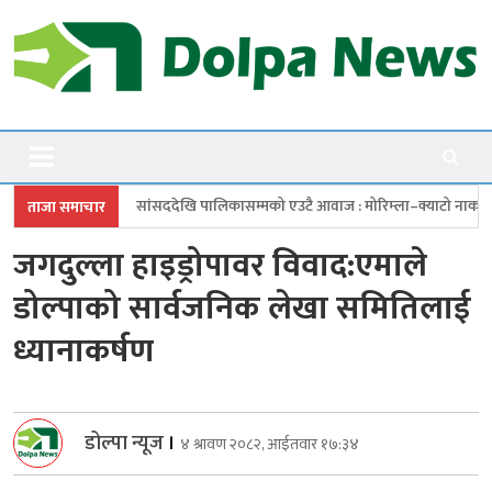
Skip
to
content
Dolpanews
Online Photo News Portal
ददेखि पालिकासम्मको एउटै आवाज : मोरिम्ला–क्याटो नाका तत्काल खोल
चारबुँद
ताजा समाचार
जगदुल्ला हाइड्रोपावर विवाद:एमाले
डोल्पाको सार्वजनिक लेखा समितिलाई
ध्यानाकर्षण
डोल्पा न्यूज
।
४ श्रावण २०८२, आईतवार १७:३४