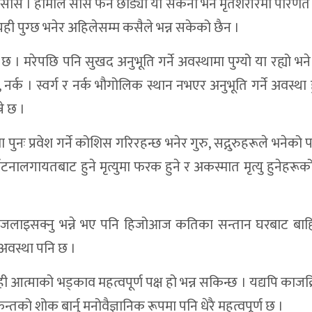
ो सास । हामीले सास फेर्न छोड्यौँ या सकेनौँ भने मृतशरीरमा परिणत ह
छ, यही पुग्छ भनेर अहिलेसम्म कसैले भन्न सकेको छैन ।
। मरेपछि पनि सुखद अनुभूति गर्ने अवस्थामा पुग्यो या रह्यो भने स
ए, नर्क । स्वर्ग र नर्क भौगोलिक स्थान नभएर अनुभूति गर्ने अवस्था ह
े छ ।
 प्रवेश गर्ने कोशिस गरिरहन्छ भनेर गुरु, सद्गुरुहरूले भनेको प
दुर्घटनालगायतबाट हुने मृत्युमा फरक हुने र अकस्मात मृत्यु हुनेहरू
्र जलाइसक्नु भन्ने भए पनि हिजोआज कतिका सन्तान घरबाट बाह
े अवस्था पनि छ ।
यही आत्माको भड्काव महत्वपूर्ण पक्ष हो भन्न सकिन्छ । यद्यपि काजक
को शोक बार्नु मनोवैज्ञानिक रूपमा पनि धेरै महत्वपूर्ण छ ।