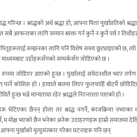
द्ध गरिन्छ । श्राद्धको अर्थ श्रद्धा हो, आफ्ना पिता पुर्खाप्रतिको श्रद्धा 
वित सबै आफन्तका लागि सम्मान ब्यक्त गर्न कुनै न कुनै पर्व र तिथीह
 पितृहरूलाई सम्झनका लागि पनि विशेष समय छुट्याइएको छ, त्यो ह
कृतिको माध्यमबाट उहाँहरूसँगको सम्पर्कसँग जोडिएको छ ।
रिक रुपमा जोडिएर आएको हुन्छ । पुर्खालाई संवेदनशील भएर तर्पण
त पार्ने कोशिस हो । हावाले बास्ना लिएर फुलचाहिँ बोटमैं छोडिदि
तै हुन्छ भन्ने मान्यतामा रहेर श्राद्धले निरन्तरता पाएको हो ।
्नेहरू भेटिएका छैनन् होला तर श्राद्ध नगर्ने, काजक्रिया नभएक
 म मोक्ष भएको छैन भनेका अनेक उदाहरणहरू हाम्रो समाजमा देखि
आफ्ना पुर्खाको मृत्युसंस्कार गरेका घटनाहरू पनि छन्