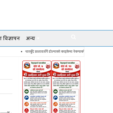
 विज्ञापन
अन्य
चारबुँदे प्रस्तावसँगै डाेल्पाकाे काइकेमा नेकपाकाे ९९ सदस्यीय गाउँ समिति गठन