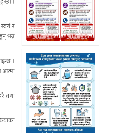
ुन्छौँ ।
्वर्ग र
ुन् भन्न
ाइन्छ ।
को आत्मा
िरै तथा
्रियाका