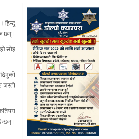
। हिन्दु
रू छन् ।
ो सोह्र
 दिनुको
ए जस्तो
ा कतिपय
न्छन् ।