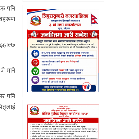
हरू पनि
त्रहरूमा
भइहाल्छ
जे माने
वसर पनि
 पितृलाई