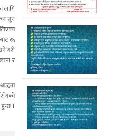
का लागि
किन सुन
कहलिएका
गबाट १६
उने गरी
 खाना र
राद्धमा
खासँगको
हुन्छ ।