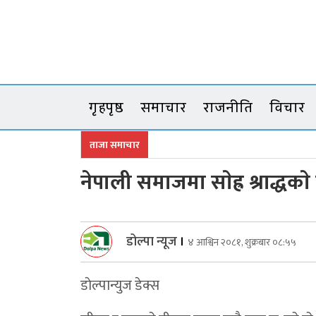
Skip
to
content
गृहपृष्ठ
समाचार
राजनीति
विचार
ताजा समाचार
नेपाली समाजमा साेह्र श्राद्धक
डोल्पा न्यूज
।
४ आश्विन २०८१, शुक्रबार ०८:५५
डाेल्पान्युज डेक्स