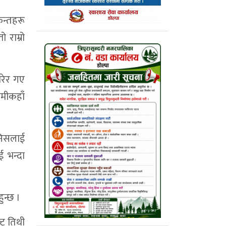
न्तहरू
 राम्रो
मरेर गए
ामीकहाँ
निसलाई
ई भन्दा
ुन्छ ।
्ट तिथी