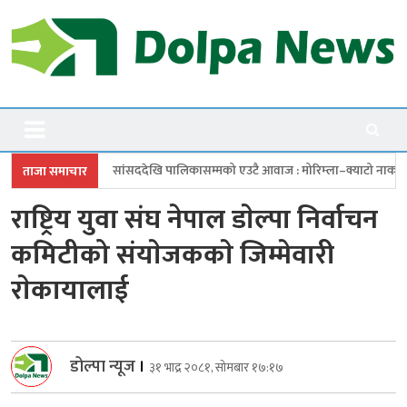
Skip
to
content
Dolpanews
Online Photo News Portal
ेखि पालिकासम्मको एउटै आवाज : मोरिम्ला–क्याटो नाका तत्काल खोल
चारबुँदे प
ताजा समाचार
राष्ट्रिय युवा संघ नेपाल डाेल्पा निर्वाचन
कमिटीको संयाेजककाे जिम्मेवारी
राेकायालाई
डोल्पा न्यूज
।
३१ भाद्र २०८१, सोमबार १७:१७