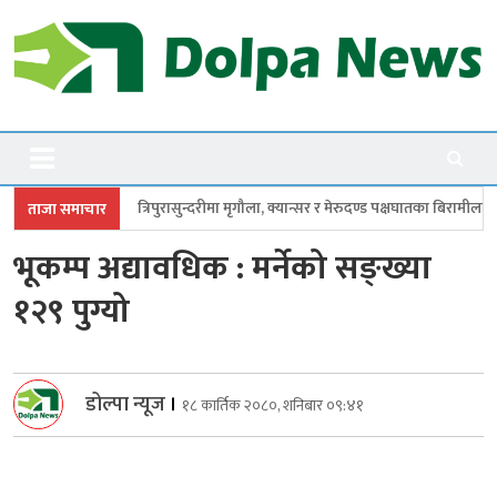
Skip
to
content
Dolpanews
Online Photo News Portal
रासुन्दरीमा मृगौला, क्यान्सर र मेरुदण्ड पक्षघातका बिरामीलाई मासिक ५ हजार
सांसद
ताजा समाचार
भूकम्प अद्यावधिक : मर्नेको सङ्ख्या
१२९ पुग्यो
डोल्पा न्यूज
।
१८ कार्तिक २०८०, शनिबार ०९:४१