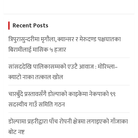
Recent Posts
त्रिपुरासुन्दरीमा मृगौला, क्यान्सर र मेरुदण्ड पक्षघातका
बिरामीलाई मासिक ५ हजार
सांसददेखि पालिकासम्मको एउटै आवाज : मोरिम्ला–
क्याटो नाका तत्काल खोल
चारबुँदे प्रस्तावसँगै डाेल्पाकाे काइकेमा नेकपाकाे ९९
सदस्यीय गाउँ समिति गठन
डोल्पामा प्रहरीद्वारा पाँच रोपनी क्षेत्रमा लगाइएको गाँजाका
बोट नष्ट