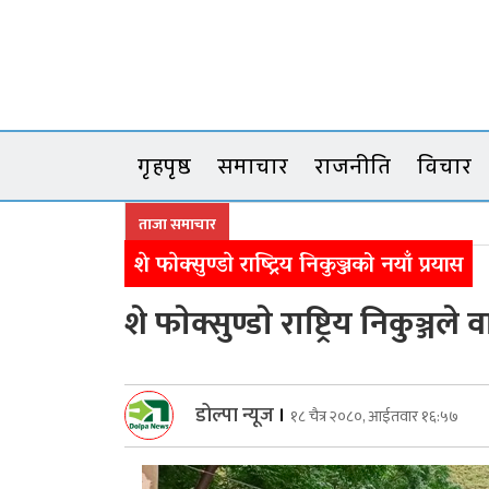
Skip
to
content
गृहपृष्ठ
समाचार
राजनीति
विचार
ताजा समाचार
शे फाेक्सुण्डाे राष्ट्रिय निकुञ्जको नयाँ प्रयास
शे फाेक्सुण्डाे राष्ट्रिय निकुञ्
डोल्पा न्यूज
।
१८ चैत्र २०८०, आईतवार १६:५७