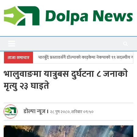
Skip
to
content
Dolpanews
Online Photo News Portal
े प्रस्तावसँगै डाेल्पाकाे काइकेमा नेकपाकाे ९९ सदस्यीय गाउँ समिति गठन
डोल्पामा 
ताजा समाचार
भालुवाङमा यात्रुबस दुर्घटना ८ जनाकाे
मृत्यु २३ घाइते
डोल्पा न्यूज
।
२८ पुष २०८०, शनिबार ०९:५०