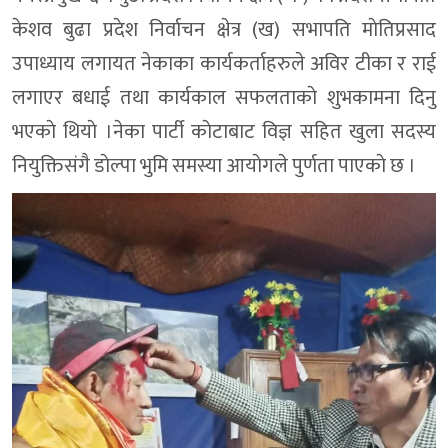
केशव बुढा प्रदेश निर्वाचन क्षेत्र (ख) सभापति माेतिप्रसाद
उपाध्याय लगायत नेकाका कार्यकर्ताहरुले अविर टीका र राई
लगाएर बधाई तथा कार्यकाल सफलताकाे शुभकामना दिनु
भएकाे थियाे ।नेका पार्टी काेटाबाट विज्ञ सहित खुला सदस्य
नियुक्तिसंगै डाेल्पा भुमि समस्या आयाेगले पुर्णता पाएकाे छ ।