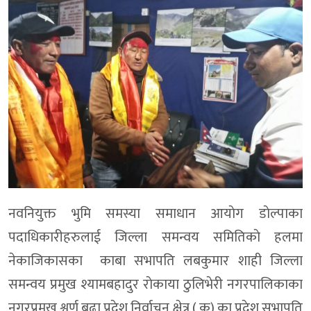
नवनियुक्त भुमि समस्या समाधान आयाेग डाेल्पाका
पदाधिकारीहरुलाई जिल्ला समन्वय समितिकाे हलमा
नेकाजिकासका काबा सभापति लबकुमार शाही जिल्ला
समन्वय प्रमुख श्यामबहादुर राेकाया ठुलिभेरी नगरपालिकाका
नगरप्रमुख श्वर्ण बुढा प्रदेश निर्वाचन क्षेत्र ( क) का प्रदेश सभापति