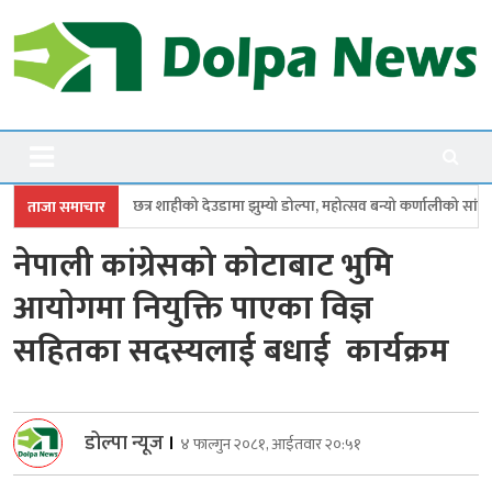
Skip
to
content
Dolpanews
Online Photo News Portal
को देउडामा झुम्यो डोल्पा, महोत्सव बन्यो कर्णालीको सांगीतिक उत्सव
त्रिपुरासुन्
ताजा समाचार
नेपाली कांग्रेसको काेटाबाट भुमि
आयाेगमा नियुक्ति पाएका विज्ञ
सहितका सदस्यलाई बधाई कार्यक्रम
डोल्पा न्यूज
।
४ फाल्गुन २०८१, आईतवार २०:५१