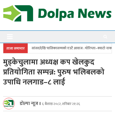
Skip
to
content
Dolpanews
Online Photo News Portal
 पालिकासम्मको एउटै आवाज : मोरिम्ला–क्याटो नाका तत्काल खोल
चारबुँदे प्र
ताजा समाचार
मुड्केचुलामा अध्यक्ष कप खेलकुद
प्रतियोगिता सम्पन्न: पुरुष भलिबलको
उपाधि नलगाड–८ लाई
डोल्पा न्यूज
।
६ बैशाख २०८२, शनिबार २१:२६