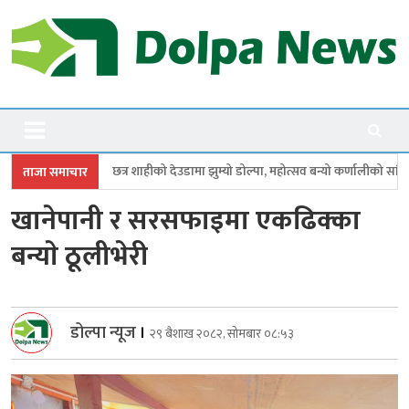
Skip
to
content
Dolpanews
Online Photo News Portal
ीको देउडामा झुम्यो डोल्पा, महोत्सव बन्यो कर्णालीको सांगीतिक उत्सव
त्रिपुरासुन
ताजा समाचार
खानेपानी र सरसफाइमा एकढिक्का
बन्याे ठूलीभेरी
डोल्पा न्यूज
।
२९ बैशाख २०८२, सोमबार ०८:५३