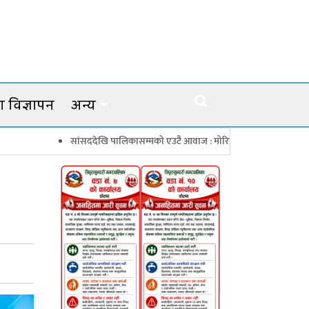
 विज्ञापन
अन्य
सांसददेखि पालिकासम्मको एउटै आवाज : मोरिम्ला–क्याटो नाका तत्काल खोल
च