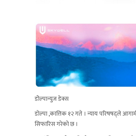
डाेेल्पान्युज डेक्स
डाेल्पा ,कात्तिक १२ गते । न्याय परिषषद्ले आग
सिफारिस गरेको छ ।