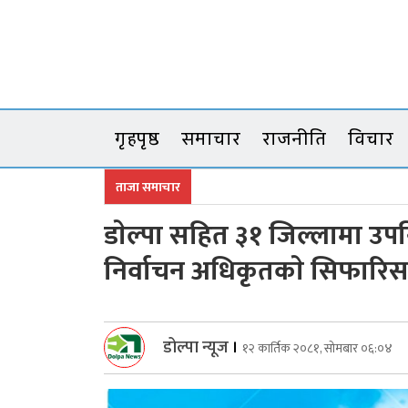
Skip
to
content
गृहपृष्ठ
समाचार
राजनीति
विचार
ताजा समाचार
डाेल्पा सहित ३१ जिल्लामा उपन
निर्वाचन अधिकृतकाे सिफारि
डोल्पा न्यूज
।
१२ कार्तिक २०८१, सोमबार ०६:०४