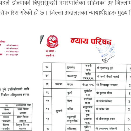
षदले डाेल्पाकाे त्रिपुरासुन्दरी नगरपालिका सहितका ३१ जिल्लाम
सिफारिस गरेको हो छ । जिल्ला अदालतका न्यायाधीशहरु मुख्य न