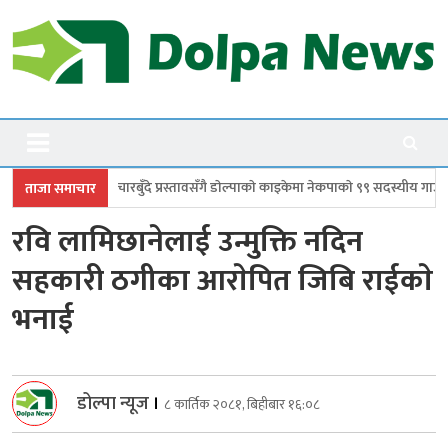
Skip
to
content
Dolpanews
Online Photo News Portal
ुँदे प्रस्तावसँगै डाेल्पाकाे काइकेमा नेकपाकाे ९९ सदस्यीय गाउँ समिति गठन
डोल्पाम
ताजा समाचार
रवि लामिछानेलाई उन्मुक्ति नदिन
सहकारी ठगीका आराेपित जिबि राईकाे
भनाई
डोल्पा न्यूज
।
८ कार्तिक २०८१, बिहीबार १६:०८