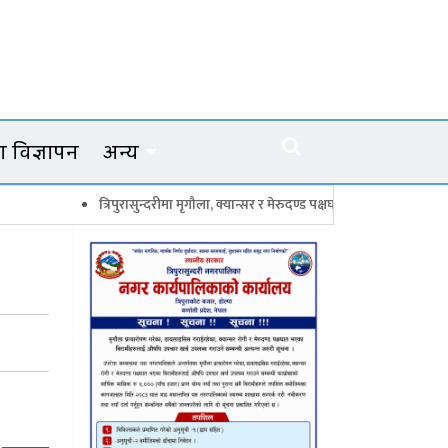
 विज्ञापन
अन्य
त्रिपुरासुन्दरीमा मृगौला, क्यान्सर र मेरुदण्ड पक्षघातका बिरामीलाई मासिक ५ हजार