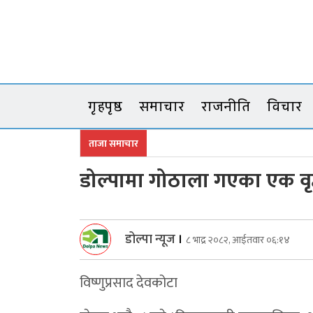
Skip
to
content
गृहपृष्ठ
समाचार
राजनीति
विचार
ताजा समाचार
डोल्पामा गोठाला गएका एक वृद्
डोल्पा न्यूज
।
८ भाद्र २०८२, आईतवार ०६:१४
विष्णुप्रसाद देवकोटा