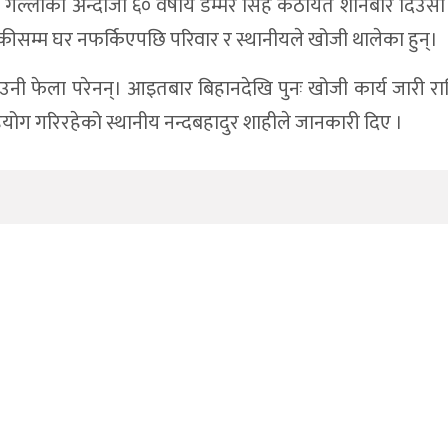
ा–१ गल्लीका अन्दाजी ६० वर्षीय डम्मर सिंह कठायत शनिबार दिउँस
ेलुकीसम्म घर नफर्किएपछि परिवार र स्थानीयले खोजी थालेका हुन्।
उनी फेला परेनन्। आइतबार बिहानदेखि पुनः खोजी कार्य जारी 
सहयोग गरिरहेको स्थानीय नन्दबहादुर शाहीले जानकारी दिए ।