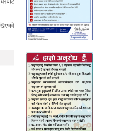
ो घरबाट
राखिएको