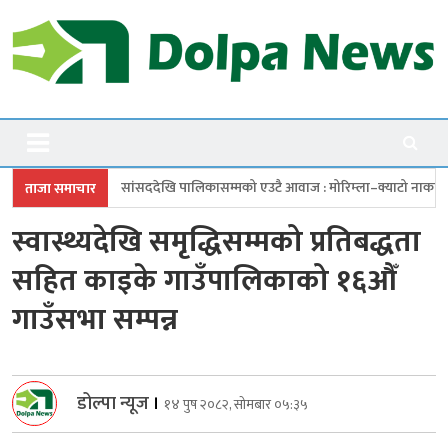
Skip
to
content
Dolpanews
Online Photo News Portal
खि पालिकासम्मको एउटै आवाज : मोरिम्ला–क्याटो नाका तत्काल खोल
चारबुँदे प
ताजा समाचार
स्वास्थ्यदेखि समृद्धिसम्मको प्रतिबद्धता
सहित काइके गाउँपालिकाको १६औँ
गाउँसभा सम्पन्न
डोल्पा न्यूज
।
१४ पुष २०८२, सोमबार ०५:३५