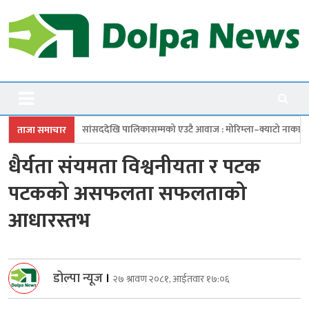
Skip
to
content
Dolpanews
Online Photo News Portal
सांसददेखि पालिकासम्मको एउटै आवाज : मोरिम्ला–क्याटो नाका तत्काल खोल
च
ताजा समाचार
धैर्यता संयमता विश्वनीयता र पटक
पटकको असफलता सफलताको
आधारस्तभ
डोल्पा न्यूज
।
२७ श्रावण २०८१, आईतवार १७:०६