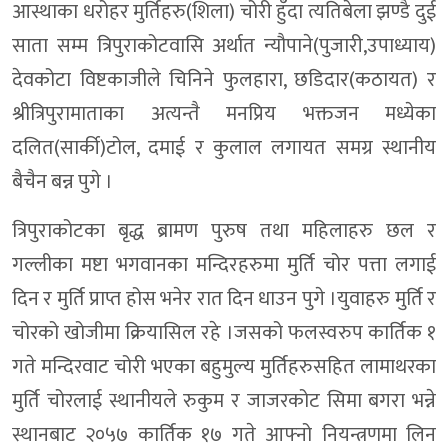
आस्थाका धरोहर मुर्तिहरु(शिला) चोरी हुँदा त्यतिबेला झण्डै दुई
साता सम्म त्रिपुराकोटवासि अर्थात न्यौपाने(पुजारी,उपाध्याय)
देवकोटा विष्टकाजीले चिनिने फुलहारा, छडिदार(कठायत) र
श्रीत्रिपुरामाताका अत्यन्तै मनप्रिय भक्तजन मध्येका
दलित(सार्की)टोल, दमाई र कुलाल लगायत समग्र स्थानीय
बैचैन बन्न पुगे ।
त्रिपुराकोटका बृद्ध ब्रामण पुरुष तथा महिलाहरु छल र
गल्लीका मष्टा भगवानका मन्दिरहरुमा मुर्ति चोर पत्ता लगाई
दिन र मुर्ति प्राप्त होस भनेर रात दिन धाउन पुगे ।युवाहरु मुर्ति र
चोरको खोजीमा क्रियासिल रहे ।जसको फलस्वरुप कार्तिक १
गते मन्दिरवाट चोरी भएका बहुमुल्य मुर्तिहरुसहित लामाथरका
मुर्ति चोरलाई स्थानीयले रुकुम र जाजरकोट सिमा बगरा भन्ने
स्थानबाट २०५७ कार्तिक १७ गते आफ्नो नियन्त्रणमा लिन