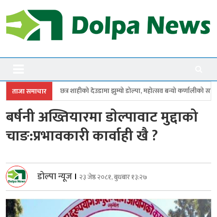
Skip
to
content
Dolpanews
Online Photo News Portal
ाहीको देउडामा झुम्यो डोल्पा, महोत्सव बन्यो कर्णालीको सांगीतिक उत्सव
त्रिपुरास
ताजा समाचार
बर्षनी अख्तियारमा डाेल्पावाट मुद्दाको
चाङ:प्रभावकारी कार्वाही खै ?
डोल्पा न्यूज
।
२३ जेष्ठ २०८१, बुधबार १३:२७