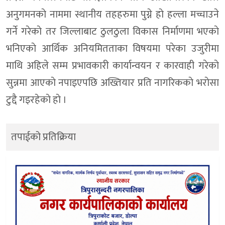
अनुगमनकाे नाममा स्थानीय तहहरुमा पुग्ने हाे हल्ला मच्चाउने
गर्ने गरेकाे तर जिल्लाबाट ठुलठुला विकास निर्माणमा भएकाे
भनिएकाे आर्थिक अनियमितताका विषयमा परेका उजुरीमा
माथि अहिले सम्म प्रभावकारी कार्यान्वयन र कारवाही गरेकाे
सुन्नमा आएकाे नपाइएपछि अख्तियार प्रति नागरिककाे भराेसा
टुद्दै गइरहेकाे हाे ।
तपाईको प्रतिक्रिया