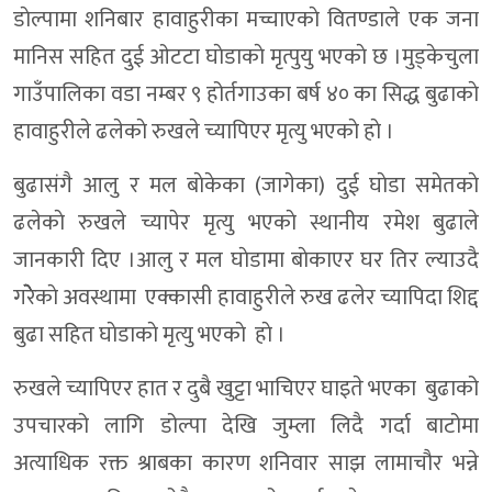
डाेल्पामा शनिबार हावाहुरीका मच्चाएकाे वितण्डाले एक जना
मानिस सहित दुई ओटटा घाेडाकाे मृत्पुयु भएकाे छ ।मुड्केचुला
गाउँपालिका वडा नम्बर ९ होर्तगाउका बर्ष ४० का सिद्ध बुढाकाे
हावाहुरीले ढलेकाे रुखले च्यापिएर मृत्यु भएकाे हाे ।
बुढासंगै आलु र मल बाेकेका (जागेका) दुई घाेडा समेतकाे
ढलेकाे रुखले च्यापेर मृत्यु भएकाे स्थानीय रमेश बुढाले
जानकारी दिए ।आलु र मल घाेडामा बाेकाएर घर तिर ल्याउदै
गरेेेेकाे अवस्थामा एक्कासी हावाहुरीले रुख ढलेर च्यापिदा शिद्द
बुढा सहित घाेडाकाे मृत्यु भएकाे हाे ।
रुखले च्यापिएर हात र दुबै खुट्टा भाचिएर घाइते भएका बुढाको
उपचारको लागि डोल्पा देखि जुम्ला लिदै गर्दा बाटोमा
अत्याधिक रक्त श्राबका कारण शनिवार साझ लामाचौर भन्ने