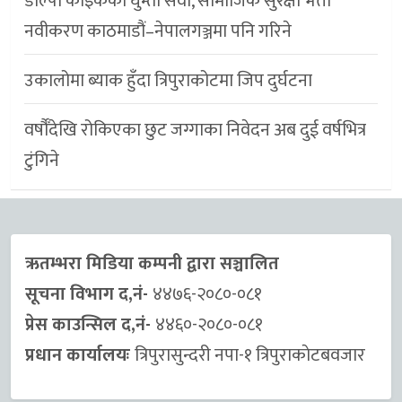
डाेल्पा काइकेकाे घुम्ती सेवा, सामाजिक सुरक्षा भत्ता
नवीकरण काठमाडौं–नेपालगञ्जमा पनि गरिने
उकालोमा ब्याक हुँदा त्रिपुराकोटमा जिप दुर्घटना
वर्षौँदेखि रोकिएका छुट जग्गाका निवेदन अब दुई वर्षभित्र
टुंगिने
ऋतम्भरा मिडिया कम्पनी द्वारा सञ्चालित
सूचना विभाग द,नं-
४४७६-२०८०-०८१
प्रेस काउन्सिल द,नं-
४४६०-२०८०-०८१
प्रधान कार्यालयः
त्रिपुरासुन्दरी नपा-१ त्रिपुराकाेटबवजार