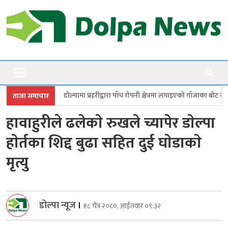
Skip
to
content
Dolpanews
Online Photo News Portal
ामा प्रहरीद्वारा पाँच रोपनी क्षेत्रमा लगाइएको गाँजाका बोट नष्ट
जगदुल्लामा बालविव
ताजा समाचार
हावाहुरीले ढलेकाे रुखले च्यापेर डाेल्पा
हाेर्तका शिद्द बुढा सहित दुई घाेडाकाे
मृत्यु
डोल्पा न्यूज
।
१८ चैत्र २०८०, आईतवार ०९:३२