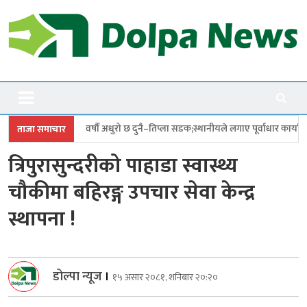
Skip
to
content
Dolpanews
Online Photo News Portal
 अधुरो छ दुनै–तिप्ला सडक;स्थानीयले लगाए पूर्वाधार कार्यालयमा ताला
छत्र शाहीको
ताजा समाचार
त्रिपुरासुन्दरीको पाहाडा स्वास्थ्य
चौकीमा बहिरङ्ग उपचार सेवा केन्द्र
स्थापना !
डोल्पा न्यूज
।
१५ असार २०८१, शनिबार २०:२०