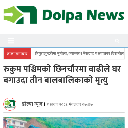
Skip
to
content
Dolpanews
Online Photo News Portal
रासुन्दरीमा मृगौला, क्यान्सर र मेरुदण्ड पक्षघातका बिरामीलाई मासिक ५ हजार
सांसद
ताजा समाचार
रुकुम पश्चिमकाे छिनचाैरमा बाढीले घर
बगाउदा तीन बालबालिकाकाे मृत्यु
डोल्पा न्यूज
।
१ श्रावण २०८१, मंगलवार ०७:४७