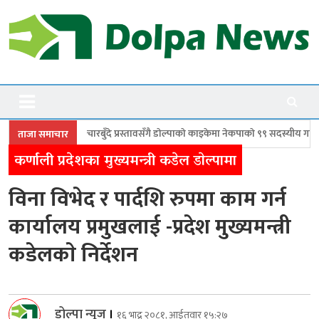
Skip
to
content
Dolpanews
Online Photo News Portal
ँदे प्रस्तावसँगै डाेल्पाकाे काइकेमा नेकपाकाे ९९ सदस्यीय गाउँ समिति गठन
डोल्पामा
ताजा समाचार
कर्णाली प्रदेशका मुख्यमन्त्री कडेल डाेल्पामा
विना विभेद र पार्दशि रुपमा काम गर्न
कार्यालय प्रमुखलाई -प्रदेश मुख्यमन्त्री
कडेलकाे निर्देशन
डोल्पा न्यूज
।
१६ भाद्र २०८१, आईतवार १५:२७