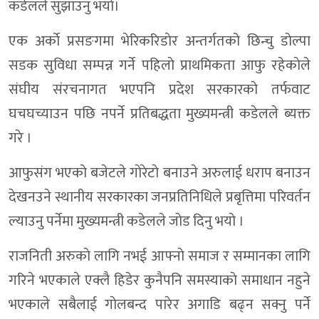
कडेलले सुझाउनु भयाे।
एक अर्काे प्रसङगमा भेरिकरिडाेर अन्तर्गतको छिन्चु डाेल्पा
सडक सुविधा सम्पन्न गर्ने पहिलाे प्राथमिकता आफु रहेकाेले
संघीय संरचनागत भएपनि प्रदेश सरकारकाे तर्फवाट
घचघच्याउन पछि नपर्ने प्रतिबद्धता मुख्यमन्त्री कडेलले ब्यक्त
गरे ।
आफुसंग भएकाे बजेटले गाेरेटाे बनाउने अरुलाई धराप बनाउन
देखनउने स्थानीय सरकारका जनप्रतिनिधिले प्रबृत्तिमा परिवर्तन
ल्याउनु पर्नेमा मुख्यमन्त्री कडेलले जाेड दिनु भयाे ।
राजनिती अरुकाे लागि नभई आफ्नाे समाज र सम्मानका लागि
गरिने भएकाले एक्लै हिडेर कुनैपनि समस्याकाे समाधान नहुने
भएकाले सबैलाई गाेलबन्द पारेर अगाडि बढ्न सक्नु पर्ने