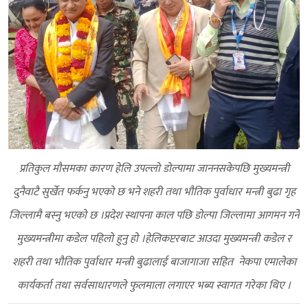
प्रतिकुल माैसमका कारण हेलि उपल्लो डाेल्पामा जाननसकेपछि मुख्यमन्त्री
दुनैवाटै सुर्खेत फर्कनु भएकाे छ भने शहरी तथा भाैतिक पुर्वाधार मन्त्री बुढा गृह
जिल्लामै बस्नु भएकाे छ ।प्रदेश स्थापना काल पछि डाेल्पा जिल्लामा आगमन गर्ने
मुख्यमन्त्रीमा कडेल पहिलाे हुनु हाे ।हेलिकप्टरबाट आउदा मुख्यमन्त्री कडेल र
शहरी तथा भाैतिक पुर्वाधार मन्त्री बुढालाई बाजागाजा सहित नेकपा एमालेका
कार्यकर्ता तथा सर्वसाधारणले फुलमाला लगाएर भब्य स्वागत गरेका थिए ।