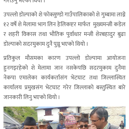
गराउनु भएकाे थियाे ।
उपल्लाे डाेल्पाकाे शे फाेक्सुण्डाे गाउँपालिकाकाे शे गुम्बामा लाग्ने
१२ वर्षे शे मेलामा भाग लिन हेलिकप्टर मार्फत मुख्यमन्त्री कडेल
र शहरी विकास तथा भाैतिक पुर्वाधार मन्त्री शेरबहादुर बुढा
डाेल्पाकाे सदरमुकाम दुनै पुग्नु भएकाे थियाे ।
प्रतिकुल माैसमका कारण उपल्लाे डाेल्पामा आयाेजना
हुनगइरहेकाे शे मेलामा जान नसकेपछि सदरमुकाम दुनैमा
नेकपा एमालेका कार्यकर्तासंग भेटघाट तथा जिल्लास्थित
कार्यालय प्रमुखसंग भेटघाट गरेर जिल्लाकाे बस्तुस्थित बारे
जानकारी लिनु भएकाे थियाे ।