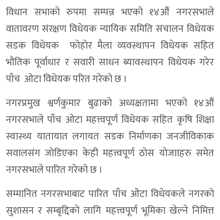
विधान सभाकाे रुपमा सम्पन्न भएकाे १४औं नगरसभाले
वातावरण संरक्षण विधेयक न्यायिक समिति संचालन विधेयक
सडक विधेयक फाेहाेर मैला व्यवस्थापन विधेयक सहित
भाैतिक पूर्वाधार र सवारी साधन ब्यावस्थापन विधेयक गरेर
पाँच ओटा विधेयक परित गरेकाे छ ।
नगरप्रमुख श्वर्णकुमार बुढाकाे अध्यक्षतामा भएकाे १४औं
नगरसभाले पाँच ओटा महत्त्वपूर्ण विधेयक सहित कृषि शिक्षा
स्वास्थ्य यातायात लगायत सडक निर्माणका जनजीविकाक
सवालसंग जाेडिएका केही महत्त्वपूर्ण ठाेस याेजााहरु समेत
नगरसभाले पारित गरेकाे छ ।
सम्मानित नगरसभाबाट पारित पाँच ओेटा विधेयकले नगरकाे
सुशासन र सम्बृद्दिकाे लागि महत्त्वपूर्ण भूमिका खेल्ने निमित्त