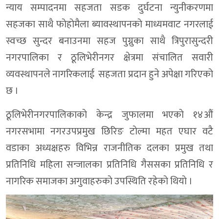
न्याय सम्पादनमा सहजता सडक दुर्घटना न्युनीकरणमा
सहजका साथै फाेहाेमैला ब्यावस्थापनकाे माध्यमवाट नगरलाई
स्वच्छ सुन्दर बनाउनमा सहज पुग्नुका साथै त्रिपुरासुन्दरी
नगरपालिका र ठूलिभेरीनगर क्षेत्रमा संचालित सवारी
व्यवस्थापनले नागरिकलाई सहजता प्रदान हुने अपेक्षा गरिएकाे
छ ।
ठूलिभेरीनगरपालिकाकाे केन्द्र जुफालमा भएकाे १४औं
नगरसभामा नगरउपप्रमुख छिरिङ टाेल्मा महत एघार वटै
वडाका अध्यक्षहरु विभिन्न राजनीतिक दलका प्रमुख तथा
प्रतिनिधि महिला सन्जालका प्रतिनिधि गैससका प्रतिनिधि र
नागरिक समाजका अगुवाहरुकाे उपस्थिति रहेकाे थियाे ।