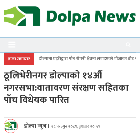
Skip
to
content
Dolpanews
Online Photo News Portal
मा प्रहरीद्वारा पाँच रोपनी क्षेत्रमा लगाइएको गाँजाका बोट नष्ट
जगदुल्लामा बालविव
ताजा समाचार
ठूलिभेरीनगर डाेल्पाकाे १४औं
नगरसभा:वातावरण संरक्षण सहितका
पाँच विधेयक पारित
डोल्पा न्यूज
।
२८ फाल्गुन २०८१, बुधबार २०:५९