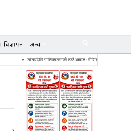
 विज्ञापन
अन्य
सांसददेखि पालिकासम्मको एउटै आवाज : मोरिम्ला–क्याटो नाका तत्काल खोल