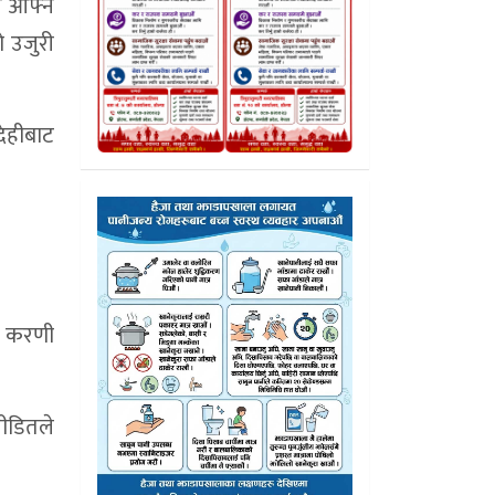
ी आफ्नै
ो उजुरी
देहीबाट
ती करणी
पीडितले