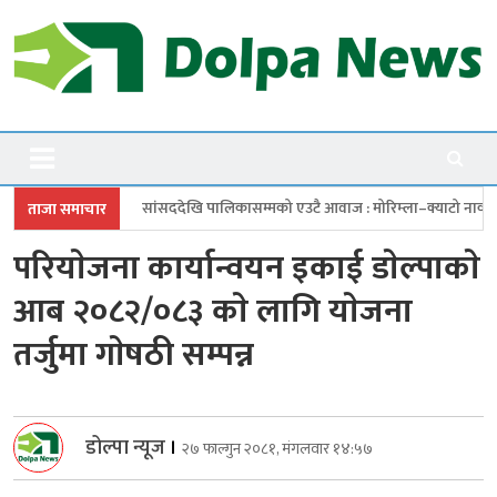
Skip
to
content
Dolpanews
Online Photo News Portal
ि पालिकासम्मको एउटै आवाज : मोरिम्ला–क्याटो नाका तत्काल खोल
चारबुँदे प्
ताजा समाचार
परियाेजना कार्यान्वयन इकाई डाेल्पाकाे
आब २०८२/०८३ काे लागि याेजना
तर्जुमा गाेषठी सम्पन्न
डोल्पा न्यूज
।
२७ फाल्गुन २०८१, मंगलवार १४:५७