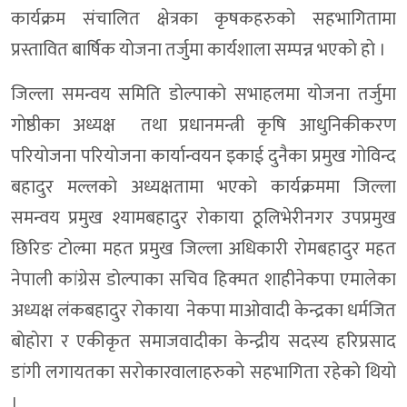
कार्यक्रम संचालित क्षेत्रका कृषकहरुकाे सहभागितामा
प्रस्तावित बार्षिक याेजना तर्जुमा कार्यशाला सम्पन्न भएकाे हाे ।
जिल्ला समन्वय समिति डाेल्पाकाे सभाहलमा याेजना तर्जुमा
गाेष्ठीका अध्यक्ष तथा प्रधानमन्त्री कृषि आधुनिकीकरण
परियाेजना परियाेजना कार्यान्वयन इकाई दुनैका प्रमुख गाेविन्द
बहादुर मल्लकाे अध्यक्षतामा भएकाे कार्यक्रममा जिल्ला
समन्वय प्रमुख श्यामबहादुर राेकाया ठूलिभेरीनगर उपप्रमुख
छिरिङ टाेल्मा महत प्रमुख जिल्ला अधिकारी राेमबहादुर महत
नेपाली कांग्रेस डाेल्पाका सचिव हिक्मत शाहीनेकपा एमालेका
अध्यक्ष लंकबहादुर राेकाया नेकपा माओवादी केन्द्रका धर्मजित
बाेहाेरा र एकीकृत समाजवादीका केन्द्रीय सदस्य हरिप्रसाद
डांगी लगायतका सराेकारवालाहरुकाे सहभागिता रहेकाे थियाे
।