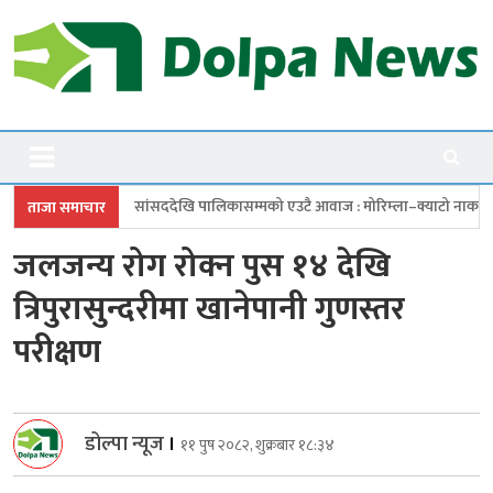
Skip
to
content
Dolpanews
Online Photo News Portal
ददेखि पालिकासम्मको एउटै आवाज : मोरिम्ला–क्याटो नाका तत्काल खोल
चारबुँदे
ताजा समाचार
जलजन्य रोग रोक्न पुस १४ देखि
त्रिपुरासुन्दरीमा खानेपानी गुणस्तर
परीक्षण
डोल्पा न्यूज
।
११ पुष २०८२, शुक्रबार १८:३४