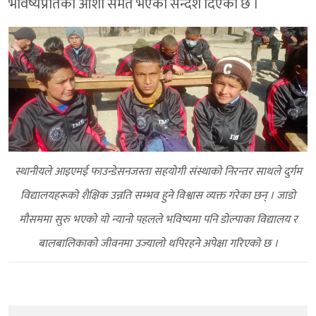
भविष्यप्रतिको आशा समेत भएको सन्देश दिएको छ ।
स्थानीयले आइएमई फाउन्डेसनजस्ता सहयोगी संस्थाको निरन्तर साथले दुर्गम
विद्यालयहरूको शैक्षिक उन्नति सम्भव हुने विश्वास व्यक्त गरेका छन् । जाडो
मौसममा सुरु भएको यो न्यानो पहलले भविष्यमा पनि डोल्पाका विद्यालय र
बालबालिकाको जीवनमा उज्यालो थपिरहने अपेक्षा गरिएको छ ।