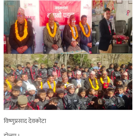
विष्णुप्रसाद देवकोटा
डोल्पा ।