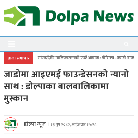
Skip
to
content
Dolpanews
Online Photo News Portal
खि पालिकासम्मको एउटै आवाज : मोरिम्ला–क्याटो नाका तत्काल खोल
चारबुँदे प
ताजा समाचार
जाडोमा आइएमई फाउन्डेसनको न्यानो
साथ : डोल्पाका बालबालिकामा
मुस्कान
डोल्पा न्यूज
।
१३ पुष २०८२, आईतवार १५:२८