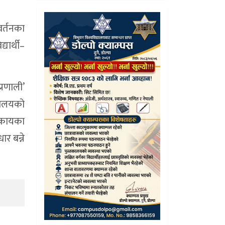
वर्तनका
ार्थी–
्रणाली’
तकालयको
निकायका
र बन्ने