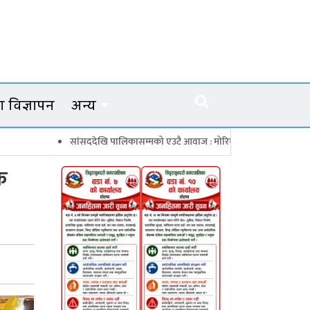
 विज्ञापन
अन्य
सांसददेखि पालिकासम्मको एउटै आवाज : मोरिम्ला–क्याटो नाका तत्काल खोल
क