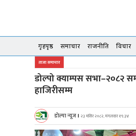
Skip
to
content
गृहपृष्ठ
समाचार
राजनीति
विचार
ताजा समाचार
डोल्पो क्याम्पस सभा–२०८२ सम्प
हाजिरीसम्म
डोल्पा न्यूज
।
२३ मंसिर २०८२, मंगलवार १९:३४