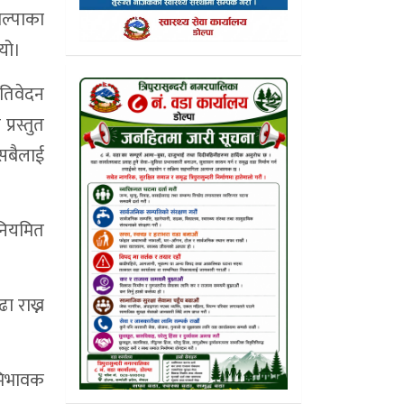
ोल्पाका
यो।
रतिवेदन
्रस्तुत
 सबैलाई
 नियमित
ा राख्न
अभिभावक