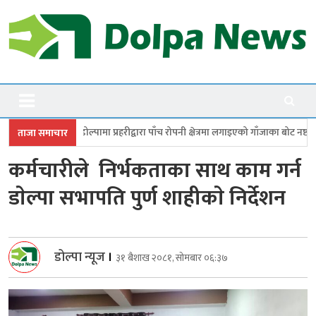
Skip
to
content
Dolpanews
Online Photo News Portal
 प्रहरीद्वारा पाँच रोपनी क्षेत्रमा लगाइएको गाँजाका बोट नष्ट
जगदुल्लामा बालविवाह
ताजा समाचार
कर्मचारीले निर्भकताका साथ काम गर्न
डाेल्पा सभापति पुर्ण शाहीकाे निर्देशन
डोल्पा न्यूज
।
३१ बैशाख २०८१, सोमबार ०६:३७