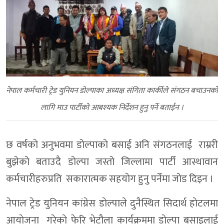
नेपाल कर्मचारी ट्रेड युनियन डाेल्पाका अध्यक्ष संगिता कार्कीले संगठन बचाउनकाे
लागि माउ पार्टीकाे आबश्यक निर्देशन हुनु पर्ने बताईन ।
छ वर्षकाे अनुभवमा डाेल्पाकाे बसाई अनि संगठनलाई राम्ररी
बुझेकाे बताउदै डाेल्पा जस्ताे जिल्लामा पार्टी आस्थावान
कर्मचारीहरुप्रति सकारात्मक सहयाेग हुनु पर्नेमा जाेड दिइन ।
नेपाल ट्रेड युनियन कांग्रेस डाेल्पाले दुनैस्थित सिदार्थ हाेटलमा
आयाेजना गरेकाे फेरि भेटाैला कार्यक्रममा डाेल्पा बसाइलाई