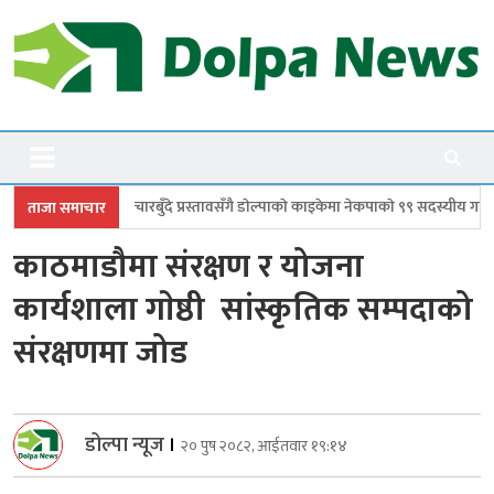
Skip
to
content
Dolpanews
Online Photo News Portal
ँदे प्रस्तावसँगै डाेल्पाकाे काइकेमा नेकपाकाे ९९ सदस्यीय गाउँ समिति गठन
डोल्पामा
ताजा समाचार
काठमाडौमा संरक्षण र योजना
कार्यशाला गाेष्ठी सांस्कृतिक सम्पदाको
संरक्षणमा जोड
डोल्पा न्यूज
।
२० पुष २०८२, आईतवार १९:१४