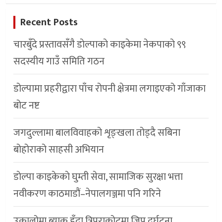
Recent Posts
चारबुँदे प्रस्तावसँगै डाेल्पाकाे काइकेमा नेकपाकाे ९९
सदस्यीय गाउँ समिति गठन
डोल्पामा प्रहरीद्वारा पाँच रोपनी क्षेत्रमा लगाइएको गाँजाका
बोट नष्ट
जगदुल्लामा बालविवाहको शृङ्खला तोड्दै सबिना
बोहोराको साहसी अभियान
डाेल्पा काइकेकाे घुम्ती सेवा, सामाजिक सुरक्षा भत्ता
नवीकरण काठमाडौं–नेपालगञ्जमा पनि गरिने
उकालोमा ब्याक हुँदा त्रिपुराकोटमा जिप दुर्घटना