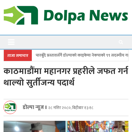
Skip
to
content
Dolpanews
Online Photo News Portal
दे प्रस्तावसँगै डाेल्पाकाे काइकेमा नेकपाकाे ९९ सदस्यीय गाउँ समिति गठन
डोल्पामा 
ताजा समाचार
काठमाडौंमा महानगर प्रहरीले जफत गर्न
थाल्यो सुर्तीजन्य पदार्थ
डोल्पा न्यूज
।
२८ मंसिर २०८०, बिहीबार १३:१८