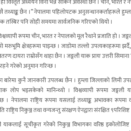
ाक हो विस्तृत अध्ययन विना भन्न सकिने अवस्था छैन । चीन, भारत र 
ासै तथ्याङ्क छैन ।” नेपालमा पहिलोपटक अनुसन्धानकर्ताहरूले हुम्ल
िक तस्बिर पनि सोही समयमा सार्वजनिक गरिएको थियो ।
श्वव्यापी रूपमा चीन, भारत र नेपालको मूल रैथाने प्रजाति हो । जङ्
िसो मरुभूमि क्षेत्रहरूमा पाइन्छ । जाडोमा तल्लो उपत्यकाहरूमा झर्द
ितरण दायरा राम्रोसँग थाहा छैन । जङ्गली याक प्रायः उत्तरी सिमाना
 रहने गरेको अनुमान गरिन्छ ।
ारेमा कुनै जानकारी उपलब्ध छैन । हुम्ला जिल्लाको लिमी उप
याक लोप भइसकेको मानिन्थ्यो । विश्वव्यापी रूपमा जङ्गली 
 । नेपालमा राष्ट्रिय रूपमा यसलाई तथ्याङ्क अभावका रूपमा व
ष्ट्रिय निकुञ्ज तथा वन्यजन्तु संरक्षण ऐनद्वारा संरक्षित ९परिशिष्ट
गली याकलाई सूचीकृत गरेको निकुञ्ज विभागका वरिष्ठ इकोलोजिष्ट 