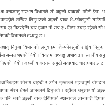
 तथा वन्यजन्तु संरक्षण विभागले सो जङ्गली याकको ‘फोटो फ्रेम’
वाङ्दीले तस्बिर लिनुभएको जङ्गली याक शे–फोक्सुन्डो गाउँप
र ६ सय २३ मिटरदेखि चार हजार नौ सय ३५ मिटर उचाइ रहेको सो 
खिएको विभागको तथ्याङ्क छ ।
त् निकुञ्ज विभागको अगुवाइमा शे–फोक्सुन्डो राष्ट्रिय निकुञ्ज 
यमा सम्पन्न भएको थियो । विगतमा तथ्याङ्क अभाव तथा स्थानीय स
ानिएको थियो । जङ्गली याक प्रायः समुद्री सतहबाट चार हजार आ
ञानिकहरू सोनाम वाङ्दी र उर्गेन गुरुङको महत्त्वपूर्ण योगदा
्थापक सेरेन श्रेष्ठले जानकारी दिनुभयो । उहाँका अनुसार यो जङ्
जिक पनि अर्को जङ्गली याक देखिएको स्थानीयले जानकारी दिएक