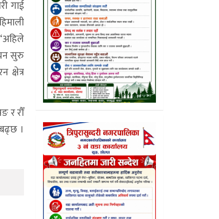
ौरी गाई
 हिमाली
 “अहिले
यन सुरु
क्षेत्र
ङ र रौँ
 बढ्छ ।