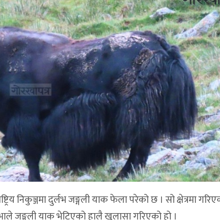
्ट्रिय निकुञ्जमा दुर्लभ जङ्गली याक फेला परेको छ । सो क्षेत्रमा गरि
 भाले जङ्गली याक भेटिएको हालै खुलासा गरिएको हो ।