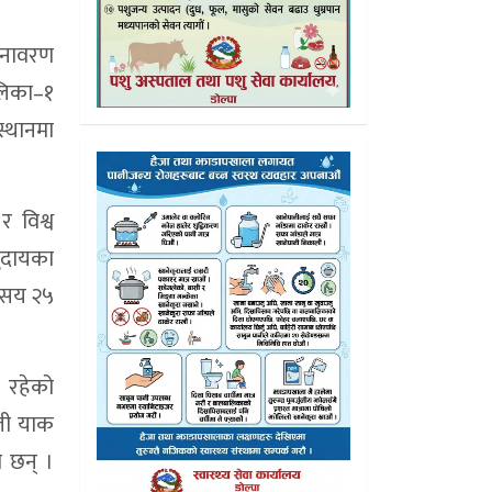
 अनावरण
ालिका–१
स्थानमा
र विश्व
मुदायका
ठ सय २५
न रहेको
गली याक
ा छन् ।