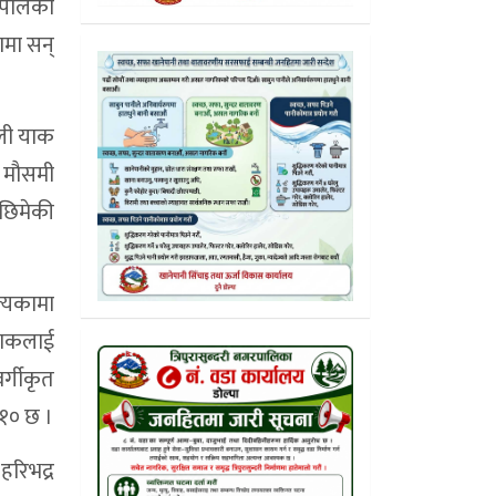
नेपालका
ामा सन्
गली याक
ै, मौसमी
 छिमेकी
त्यकामा
याकलाई
र्गीकृत
 १० छ ।
हरिभद्र