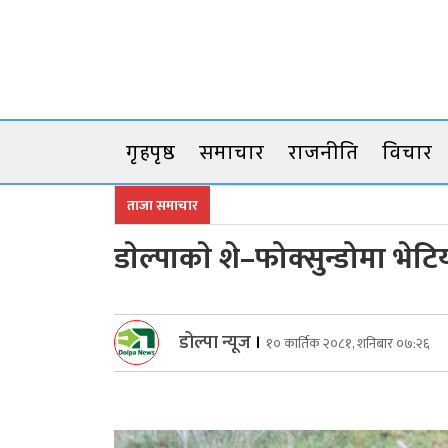
Skip
to
content
गृहपृष्ठ
समाचार
राजनीति
विचार
ताजा समाचार
डाेल्पाकाे शे–फोक्सुन्डोमा भेट
डोल्पा न्यूज
।
१० कार्तिक २०८१, शनिबार ०७:२६