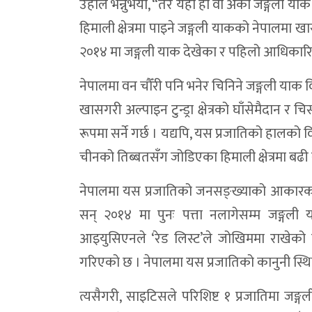
उहाँले भन्नुभयो, “तर यही हो वा अर्को जङ्गली य
हिमाली क्षेत्रमा पाइने जङ्गली याकको नेपालमा ख
२०१४ मा जङ्गली याक देखेका र पहिलो आधिकार
नेपालमा वन चौँरी पनि भनेर चिनिने जङ्गली याक वि
खासगरी अल्पाइन टुन्ड्रा क्षेत्रको घाँसेमैदान र च
रूपमा सर्ने गर्छ । यद्यपि, यस प्रजातिको हालको व
चीनको तिब्बतसँग जोडिएका हिमाली क्षेत्रमा बढी
नेपालमा यस प्रजातिको जनसङ्ख्याको आकारका ब
सन् २०१४ मा पुनः पत्ता नलागेसम्म जङ्गली 
आइयुसिएनले ‘रेड लिस्ट’ले जोखिममा राखेको छ
गरिएको छ । नेपालमा यस प्रजातिको कानुनी स्थिति रा
त्यसैगरी, साइटिसले परिशिष्ट १ प्रजातिमा जङ्