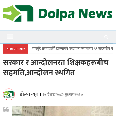
Skip
to
content
Dolpanews
Online Photo News Portal
दे प्रस्तावसँगै डाेल्पाकाे काइकेमा नेकपाकाे ९९ सदस्यीय गाउँ समिति गठन
डोल्पामा
ताजा समाचार
सरकार र आन्दोलनरत शिक्षकहरूबीच
सहमति,आन्दोलन स्थगित
डोल्पा न्यूज
।
१७ बैशाख २०८२, बुधबार २१:३७