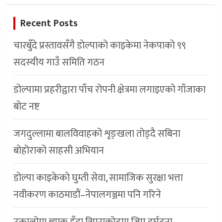
Recent Posts
चारबुँदे प्रस्तावसँगै डाेल्पाकाे काइकेमा नेकपाकाे ९९
सदस्यीय गाउँ समिति गठन
डोल्पामा प्रहरीद्वारा पाँच रोपनी क्षेत्रमा लगाइएको गाँजाका
बोट नष्ट
जगदुल्लामा बालविवाहको शृङ्खला तोड्दै सबिना
बोहोराको साहसी अभियान
डाेल्पा काइकेकाे घुम्ती सेवा, सामाजिक सुरक्षा भत्ता
नवीकरण काठमाडौं–नेपालगञ्जमा पनि गरिने
उकालोमा ब्याक हुँदा त्रिपुराकोटमा जिप दुर्घटना