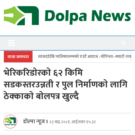
Skip
to
content
Dolpanews
Online Photo News Portal
सददेखि पालिकासम्मको एउटै आवाज : मोरिम्ला–क्याटो नाका तत्काल खोल
चारबुँ
ताजा समाचार
भेरिकरिडाेरकाे ६२ किमि
सडकस्तरउन्नती र पुल निर्माणकाे लागि
ठेक्काकाे बाेलपत्र खुल्दै
डोल्पा न्यूज
।
२३ भाद्र २०८१, आईतवार १५:३२