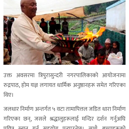
उक्त अवसरमा त्रिपुरासुन्दरी नगरपालिकाको आयोजनामा
रुद्रपाठ, होम यज्ञ लगायत धार्मिक अनुष्ठानहरू समेत गरिएका
थिए।
जलधार निर्माण अन्तर्गत ५ वटा तामापित्तल जडित धारा निर्माण
गरिएका छन्, जसले श्रद्धालुहरूलाई मन्दिर दर्शन गर्नुअघि
पवित्र स्नान गर्न सहयोग पुर्‍याउनेछ। साथै, बच्चाहरूको