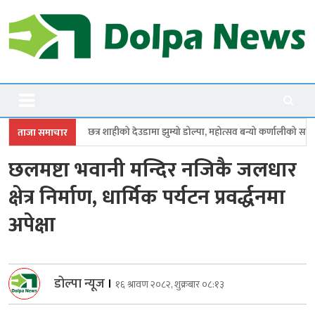
Skip
to
content
Dolpanews
Online Photo News Portal
ाहीको देउडामा झुम्यो डोल्पा, महोत्सव बन्यो कर्णालीको सांगीतिक उत्सव
त्रिपुरासु
ताजा समाचार
छलमष्टा भवानी मन्दिर नजिकै जलधार
क्षेत्र निर्माण, धार्मिक पर्यटन प्रवर्द्धनमा
अपेक्षा
डोल्पा न्यूज
।
१६ श्रावण २०८२, शुक्रबार ०८:१३