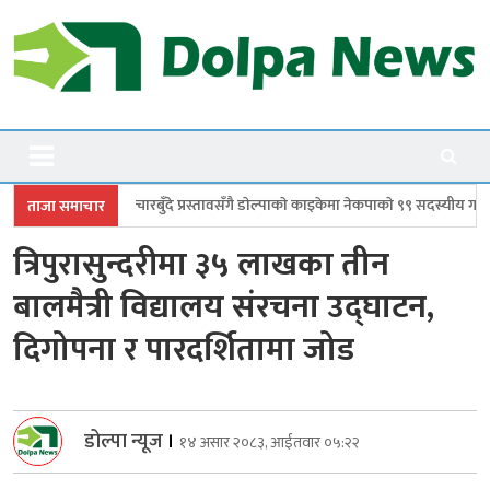
Skip
to
content
Dolpanews
Online Photo News Portal
े प्रस्तावसँगै डाेल्पाकाे काइकेमा नेकपाकाे ९९ सदस्यीय गाउँ समिति गठन
डोल्पामा प
ताजा समाचार
त्रिपुरासुन्दरीमा ३५ लाखका तीन
बालमैत्री विद्यालय संरचना उद्घाटन,
दिगोपना र पारदर्शितामा जोड
डोल्पा न्यूज
।
१४ असार २०८३, आईतवार ०५:२२