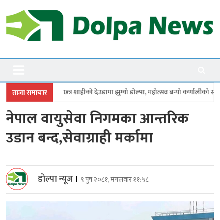
Skip
to
content
Dolpanews
Online Photo News Portal
 शाहीको देउडामा झुम्यो डोल्पा, महोत्सव बन्यो कर्णालीको सांगीतिक उत्सव
त्रिपुरा
ताजा समाचार
नेपाल वायुसेवा निगमका आन्तरिक
उडान बन्द,सेवाग्राही मर्कामा
डोल्पा न्यूज
।
९ पुष २०८१, मंगलवार ११:५८