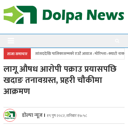
Skip
to
content
Dolpanews
Online Photo News Portal
ददेखि पालिकासम्मको एउटै आवाज : मोरिम्ला–क्याटो नाका तत्काल खोल
चारबुँद
ताजा समाचार
लागू औषध आराेपी पक्राउ प्रयासपछि
खदाङ तनावग्रस्त, प्रहरी चौकीमा
आक्रमण
डोल्पा न्यूज
।
१९ पुष २०८२, शनिबार १७:५८