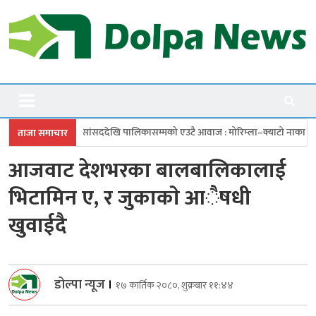
Skip
to
content
Dolpanews
Online Photo News Portal
ेखि पालिकासम्मको एउटै आवाज : मोरिम्ला–क्याटो नाका तत्काल खोल
चारबुँदे प
ताजा समाचार
आजवाट देशभरका बालबालिकालाई
भिटामिन ए, र जुकाकाे आैषधी
खुवाईदै
डोल्पा न्यूज
।
१७ कार्तिक २०८०, शुक्रबार ११:४४