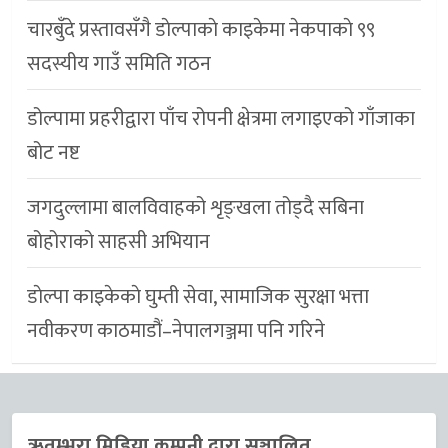
चारबुँदे प्रस्तावसँगै डाेल्पाकाे काइकेमा नेकपाकाे ९९
सदस्यीय गाउँ समिति गठन
डोल्पामा प्रहरीद्वारा पाँच रोपनी क्षेत्रमा लगाइएको गाँजाका
बोट नष्ट
जगदुल्लामा बालविवाहको शृङ्खला तोड्दै सबिना
बोहोराको साहसी अभियान
डाेल्पा काइकेकाे घुम्ती सेवा, सामाजिक सुरक्षा भत्ता
नवीकरण काठमाडौं–नेपालगञ्जमा पनि गरिने
ऋतम्भरा मिडिया कम्पनी द्वारा सञ्चालित