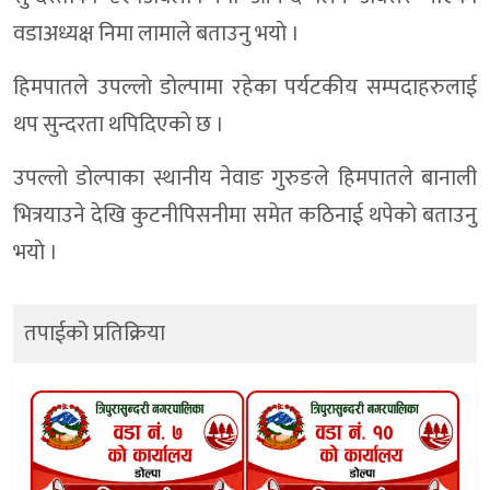
वडाअध्यक्ष निमा लामाले बताउनु भयाे ।
हिमपातले उपल्लाे डाेल्पामा रहेका पर्यटकीय सम्पदाहरुलाई
थप सुन्दरता थपिदिएकाे छ ।
उपल्लाे डाेल्पाका स्थानीय नेवाङ गुरुङले हिमपातले बानाली
भित्रयाउने देखि कुटनीपिसनीमा समेत कठिनाई थपेकाे बताउनु
भयाे ।
तपाईको प्रतिक्रिया