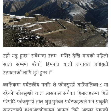
उहाँ भन्नू हुन्छ” सबैभन्दा उत्तम मंसिर देखि माघकाे पहिलाे
साता सम्ममा परेकाे हिमपात बाली लगायत जडिबुटी
उत्पादनकाे लागि शुभ हुन्छ ।”
कात्तिकमा पर्यटकीय नगरि शे फाेक्सुण्डाे गाउँपालिका-८ मा
रहेकाे फाेक्सुण्डाे ताल आसपास संगैका हिमालहरुमा हिउँ
परेपछि फाेक्सुण्डाे ताल घुम्न पुगेका पर्यटकहरुले भने प्राकृति
सुन्दरताकाे दृश्यअवलाेकनमा आनन्द लिने अवसर पाएकाे