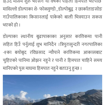
हिउँदे माैसम शुरु भएसंगै याे वर्षकाे पहिलाे हिमपात भएपछि
माथिल्लो डाेल्पाका शे- फाेक्सुण्डाे , डाेल्पाेबुद्व र छार्काताङसाेङ
गाउँपालिकाका किसानलाई पाकेकाे बाली भित्रयाउन सकस
भएकाे हाे ।
डाेल्पाका स्थानीय बुढापाकाका अनुसार कात्तिकमा पानी
सहित हिउँ पर्नुलाई शुभ मानिदैन ।त्रिपुरासुन्दरी नगरपालिका
-१का बयाेबृद रविप्रसाद न्याैपाने कात्तिकमा आकासबाट
चुहिएकाे पानिमा ओझन नहुने र पानी र हिमपात चाहिने समय
मानिएकाे पुस माघमा हिमपात नहुने बताउनु हुन्छ ।