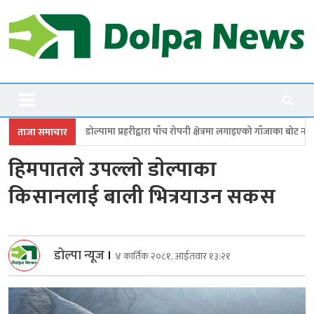
Skip
to
content
Dolpanews
Online Photo News Portal
 प्रहरीद्वारा पाँच रोपनी क्षेत्रमा लगाइएको गाँजाका बोट नष्ट
जगदुल्लामा बालविवाह
ताजा समाचार
हिमपातले उपल्लाे डाेल्पाका
किसानलाई बाली भित्रयाउन सकस
डोल्पा न्यूज
।
४ कार्तिक २०८१, आईतवार १३:२१