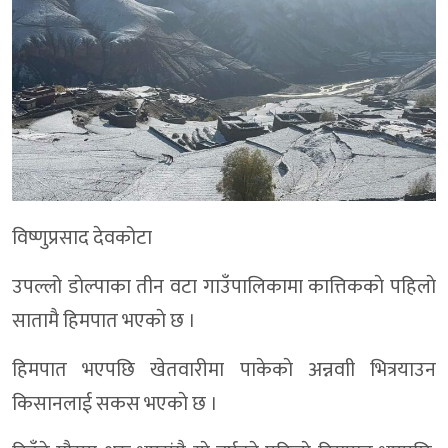
विष्णुप्रसाद देवकोटा
उपल्लो डाेल्पाका तीन वटा गाउँपालिकामा कात्तिककाे पहिलाे
सातामै हिमपात भएकाे छ ।
हिमपात भएपछि खेतवारीमा पाकेकाे अन्नवाी भित्रयाउन
किसानलाई सकस भएकाे छ ।