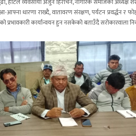
बुढा, होटल व्यवसायी अर्जुन हिराचन, नागरिक समाजका अध्यक्ष शे
 आ-आफ्ना धारणा राख्दै, वातावरण संरक्षण, पर्यटन प्रवर्द्धन र फो
सको प्रभावकारी कार्यान्वयन हुन नसकेको बताउँदै सरोकारवाला 