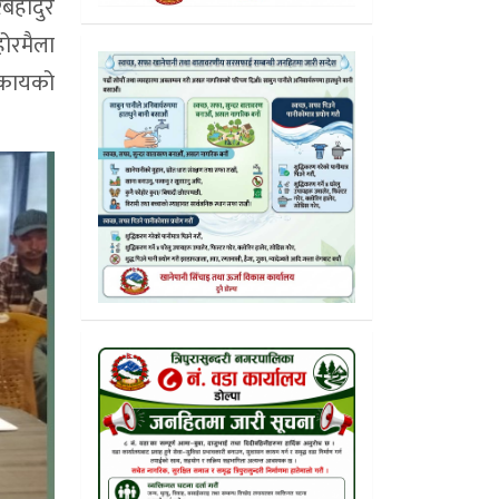
रबहादुर
होरमैला
निकायको