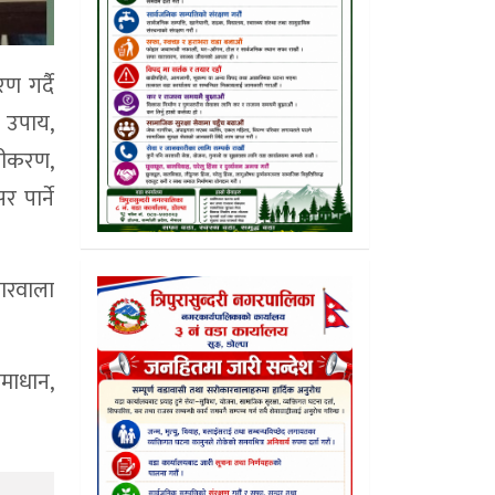
ण गर्दै
त उपाय,
नीकरण,
 पार्ने
ोकारवाला
समाधान,