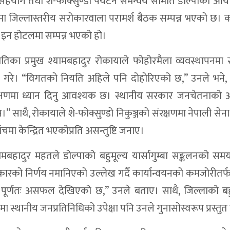
को सहयोग तथा शे-फोक्सुण्डो पर्यटन समन्वय समिति डोल्पाको आ
 जिल्लास्तरीय सरोकारवाला परामर्श बैठक सम्पन्न भएको छ। का
सिप इन होटलमा सम्पन्न भएको हो।
तिका प्रमुख श्यामबहादुर रोकायाले फोहोरमैला व्यवस्थापनमा 
्त गरे। “विगतको नियति अहिले पनि दोहोरिएको छ,” उनले भने, 
रक्षणमा ध्यान दिनु आवश्यक छ। स्थानीय सरकार जनचेतनाको 
” साथै, रोकायाले शे-फोक्सुण्डो निकुञ्जको संरक्षणमा नेपाली सेना
ा केन्द्रित भएकोप्रति असन्तुष्टि जनाए।
रोमबहादुर महतले डोल्पाको बहुमूल्य यार्सागुम्बा सङ्कलनको स
ारको निर्णय नमानिएको उल्लेख गर्दै कार्यान्वयनको कमजोरीतर्
न पूर्णतः असफल देखिएको छ,” उनले बताए। साथै, जिल्लाको बह
स्थानीय जनप्रतिनिधिको उपेक्षा पनि उनले गुनासोस्वरूप प्रस्तुत 