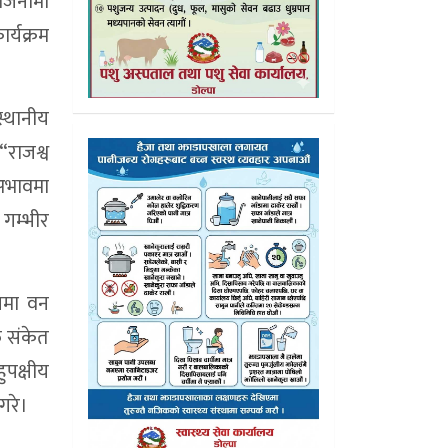
योजनामा
र्यक्रम
स्थानीय
“राजश्व
अभावमा
 गम्भीर
मयमा वन
फ संकेत
ुपक्षीय
गरे।