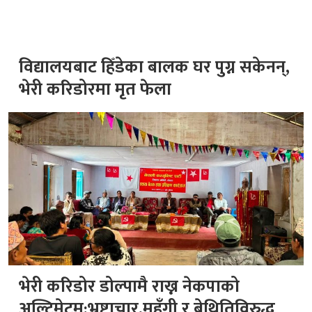
विद्यालयबाट हिँडेका बालक घर पुग्न सकेनन्,
भेरी करिडोरमा मृत फेला
भेरी करिडोर डोल्पामै राख्न नेकपाको
अल्टिमेटम:भ्रष्टाचार,महँगी र बेथितिविरुद्ध