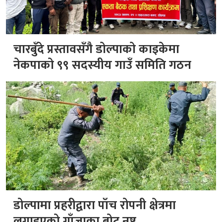
चारबुँदे प्रस्तावसँगै डाेल्पाकाे काइकेमा
नेकपाकाे ९९ सदस्यीय गाउँ समिति गठन
डोल्पामा प्रहरीद्वारा पाँच रोपनी क्षेत्रमा
लगाइएको गाँजाका बोट नष्ट