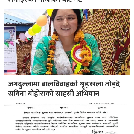
जगदुल्लामा बालविवाहको शृङ्खला तोड्दै
सबिना बोहोराको साहसी अभियान