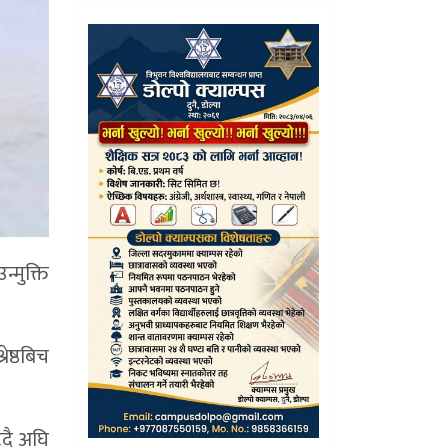
्मुक्ति
ेष्ठबिच
्दै अघि