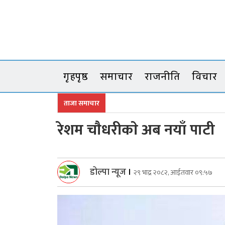
Skip
to
content
गृहपृष्ठ
समाचार
राजनीति
विचार
ताजा समाचार
रेशम चाैधरीकाे अब नयाँ पाटी
डोल्पा न्यूज
।
२९ भाद्र २०८२, आईतवार ०९:५७