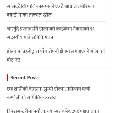
सांसददेखि पालिकासम्मको एउटै आवाज : मोरिम्ला–
क्याटो नाका तत्काल खोल
चारबुँदे प्रस्तावसँगै डाेल्पाकाे काइकेमा नेकपाकाे ९९
सदस्यीय गाउँ समिति गठन
डोल्पामा प्रहरीद्वारा पाँच रोपनी क्षेत्रमा लगाइएको गाँजाका
बोट नष्ट
Recent Posts
छत्र शाहीको देउडामा झुम्यो डोल्पा, महोत्सव बन्यो
कर्णालीको सांगीतिक उत्सव
त्रिपुरासुन्दरीमा मृगौला, क्यान्सर र मेरुदण्ड पक्षघातका