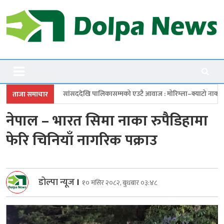
Skip
to
content
Dolpanews
Online Photo News Portal
ददेखि पालिकासम्मको एउटै आवाज : मोरिम्ला–क्याटो नाका तत्काल खोल
चारबुँद
ताजा समाचार
नेपाल – भारत सिमा नाका रुपैडिहामा
फेरि चिनियाँ नागरिक पक्राउ
डोल्पा न्यूज
।
१० मंसिर २०८२, बुधबार ०३:४८