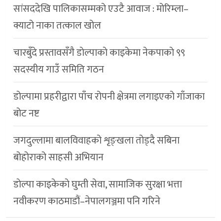
सांसददेखि पालिकासम्मको एउटै आवाज : मोरिम्ला–
क्याटो नाका तत्काल खोल
चारबुँदे प्रस्तावसँगै डाेल्पाकाे काइकेमा नेकपाकाे ९९
सदस्यीय गाउँ समिति गठन
डोल्पामा प्रहरीद्वारा पाँच रोपनी क्षेत्रमा लगाइएको गाँजाका
बोट नष्ट
जगदुल्लामा बालविवाहको शृङ्खला तोड्दै सबिना
बोहोराको साहसी अभियान
डाेल्पा काइकेकाे घुम्ती सेवा, सामाजिक सुरक्षा भत्ता
नवीकरण काठमाडौं–नेपालगञ्जमा पनि गरिने