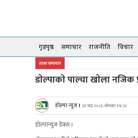
Skip
to
content
गृहपृष्ठ
समाचार
राजनीति
विचार
ताजा समाचार
डाेल्पाकाे पाल्चा खाेला नजिक 
डोल्पा न्यूज
।
३१ भाद्र २०८१, सोमबार १४:३२
डाेल्पान्युज डेक्स ।