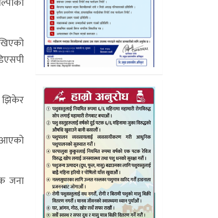
ोल्पाको
ेखिएको
 डिएसपी
 झिकेर
र आएको
एक जना