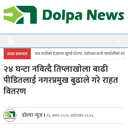
Skip
to
content
Dolpanews
Online Photo News Portal
ाहीको देउडामा झुम्यो डोल्पा, महोत्सव बन्यो कर्णालीको सांगीतिक उत्सव
त्रिपुरास
ताजा समाचार
२४ घन्टा नवित्दै तिप्लाखाेला बाढी
पीडितलाई नगरप्रमुख बुढाले गरे राहत
वितरण
डोल्पा न्यूज
।
१६ असार २०८१, आईतवार ०९:४६