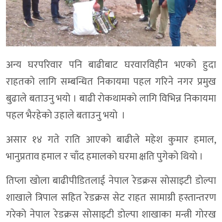
अन्य घरपरिवार पनि बाढीबाट घरवारविहीन भएकाे हुदा
राहतको लागि सम्बन्धित निकायमा पहल गरिने नगर प्रमुख
बुढाले बताउनु भयाे । बाढी राेकथामकाे लागि विभिन्न निकायमा
पहल भैरहेकाे उहाले बताउनु भयाे ।
असार १४ गते राति आएकाे बाढीले महेश कुमार हमाल,
भानुप्रताव हमाल र चाँद हमालकाे घरमा क्षति पुगेकाे थियाे ।
तिप्ला खाेला बाढीपीडितलाई नेपाल रेडक्रस साेसाइटी डाेल्पा
शाखाले त्रिपाल सहित रेडक्रस सेट राहत सामाग्री हस्तान्तरण
गरेकाे नेपाल रेडक्रस साेसाइटी डाेल्पा शाखाका मन्त्री गाेरख