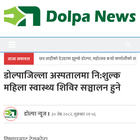
Skip
to
content
Dolpanews
Online Photo News Portal
ाहीको देउडामा झुम्यो डोल्पा, महोत्सव बन्यो कर्णालीको सांगीतिक उत्सव
त्रिपुरास
ताजा समाचार
डोल्पाजिल्ला अस्पतालमा नि:शुल्क
महिला स्वास्थ्य शिविर सञ्चालन हुने
डोल्पा न्यूज
।
३० जेष्ठ २०८२, शुक्रबार २१:५६
विष्णुप्रसाद देवकोटा