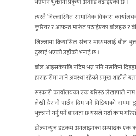
भएपनि भुक्तानी प्रकृया अगाडि बढाइएको छ ।
कर्णालीमा साउने संक्रान्ति पर्व २०८३ सम्पन्न
त्यस्तै जिल्लास्थित सामाजिक विकास कार्यालय
दुनैको मुहार फेर्न १५ करोडको योजना, मन्त्री बुढ
कुरियर र आफन्त मार्फत पठाईएका बीलहरु र बील अ
त्रिपुराकोटमा ५५ लाखसहित पक्राउ परेकामाथि अ
जिल्लामा क्रियासिल संचार माध्यमलाई बील भुक्त
डाेल्पा काइकेमा गुम्बातारा–कोलाताचिन–सहर
दुखाई भएकाे उहाँको भनाई छ ।
डोल्पामा स्रोत नखुलेको ५५ लाख ९० हजारसहित
बील आइसकेपछि नदिम भन्न पनि नसकिने दिइहाल
डाेल्पा त्रिपुराकाेटबाट ५५ लाख रुपैयाँसहित दुई 
हाराहारीमा जाने अवस्था रहेकाे प्रमुख शाहीले बता
डाेल्पा दुनै जाेड्ने भेरीनदिमाथि सहित भेरी क
सरकारी कार्यालयका एक बरिस्ठ लेखापाले नाम उल्ल
डोल्पामा सार्वजनिक सुनुवाइ: जनप्रतिनिधि अनुप
लेखी हैरानी पार्छन दिम भने मिडियाकाे नाममा छ
डोल्पामा नयाँ जिल्ला दररेट : कुशल कामदारक
भुक्तानी गर्नु पर्ने बाध्यता छ यसले गर्दा काम गरि
विज्ञापनमा लगाइएको एकद्वार प्रणाली सर्वोच्चद्
डाेल्पान्युज डटकम अनलाइनका सम्पादक एक कार
बर्ड फ्लु : लक्षण, जोखिम र रोकथामका उपाय