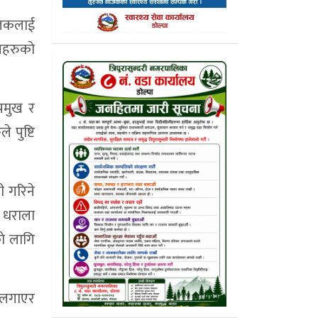
चालकलाई
हरुकाे
्रमुख र
 पुष्टि
ी गरिने
र धराला
ाे लागि
न लगाएर