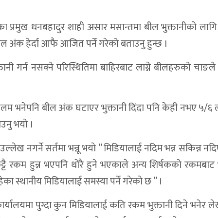
का प्रमुख धनबहादुर शाही असार मसान्तमा बील भुक्तानीकाे लाग
ाद्वारा शिलान्यास
ंक हेर्दा आफै आजित पर्ने गरेकाे बताउनु हुन्छ ।
नुसन्धान गर्न ५ दिनको म्याद
ानी गर्न नसक्ने परिस्थितिमा बाहिरबाट लाग्ने बीलहरुकाे चाङले
तारा–तुपतारा सडक निर्माणको शिलान्यास
 पक्राउ परेका दुई जनाको परिचय खुल्यो
म भनेपनि बील अंक घटाएर भुक्तानी दिंदा पनि केही नभए ५/६ 
जना प्रहरी नियन्त्रणमा,स्राेतबारे अनुसन्धान जारी
उनु भयाे ।
रिडोरका १३ पक्की पुलको ठेक्का आह्वान
ेख नगर्ने सर्तमा भन्नू भयाे ” मिडियालाई नदिम भन्न सकिन्न नदि
स्थित, भेरी करिडोरप्रति चर्कियो आक्रोश
ुट्टै रकम हुन्न भएपनि थाेरै हुने भएकाले अन्य शिर्षककाे रकमबा
ो ज्याला रु. १,९५५ र खच्चडको मूल्य १ लाख २० हजार
रहेका स्थानीय मिडियालाई समस्या पर्ने गरेकाे छ ” ।
वारा खारेज
्यालयमा पुग्दा कुन मिडियालाई कति रकम भुक्तानी दिने भनेर 