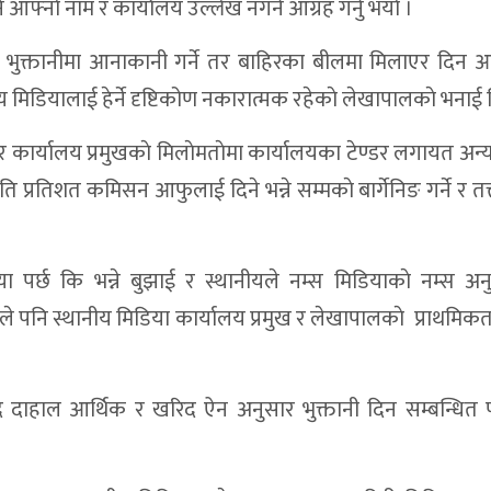
नि आफ्नाे नाम र कार्यालय उल्लेख नगर्न आग्रह गर्नु भयाे ।
रतिशत बालविवाह,९९% प्रेम सम्बन्धबाट
ील भुक्तानीमा आनाकानी गर्ने तर बाहिरका बीलमा मिलाएर दिन
स्वास्थ्य उपकरण पनि काँधमै
नीय मिडियालाई हेर्ने दृष्टिकोण नकारात्मक रहेकाे लेखापालकाे भनाई 
८ स्थानीय तहमध्ये सबैभन्दा अगाडि
िशत, मुद्केचुला गाउँपालिकाको ५८.६८ प्रतिशत
ार्यालय प्रमुखकाे मिलाेमताेमा कार्यालयका टेण्डर लगायत अन्
्रतिशत कमिसन आफुलाई दिने भन्ने सम्मकाे बार्गेनिङ गर्ने र तत्
डितलाई सहयाेग
टचार मुद्दा
ा पर्छ कि भन्ने बुझाई र स्थानीयले नम्स मिडियाकाे नम्स अन
२०८२/०८३ मा ७६ मुद्दा फैसला, २६ अझै बाँकी
े पनि स्थानीय मिडिया कार्यालय प्रमुख र लेखापालकाे प्राथमिकताम
ेनाको हेलिकप्टरमार्फत सुर्खेत उद्धार
नी, खर्च विवरण सार्वजनिक
ाद दाहाल आर्थिक र खरिद ऐन अनुसार भुक्तानी दिन सम्बन्धित 
चिप्लियो, ४२ यात्रु सकुशल
लयका शौचालय अधुरै