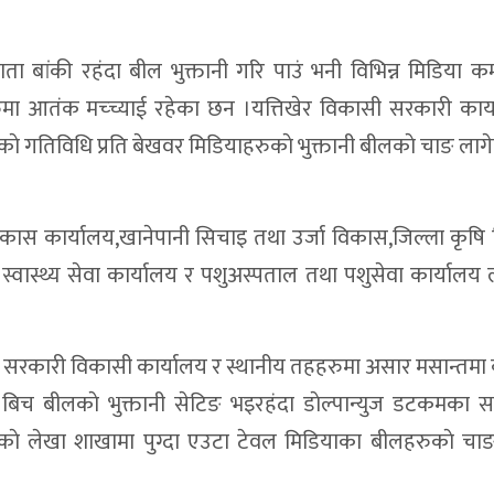
ेरी करिडोरमा मृत फेला
ता बांकी रहंदा बील भुक्तानी गरि पाउं भनी विभिन्न मिडिया क
्रष्टाचार,महँगी र बेथितिविरुद्ध गर्जन
मा आतंक मच्च्याई रहेका छन ।यत्तिखेर विकासी सरकारी कार्
न्दरी, विद्यालयलाई ICT सामग्री वितरण
ाकाे गतिविधि प्रति बेखवर मिडियाहरुकाे भुक्तानी बीलकाे चाङ ला
६२ हजार ५ सय नगद सहित दुई जना पक्राउ
देखि टेलिकम सेवा प्रभावित
िकास कार्यालय,खानेपानी सिचाइ तथा उर्जा विकास,जिल्ला कृष
रतिबद्धता
धार स्वास्थ्य सेवा कार्यालय र पशुअस्पताल तथा पशुसेवा कार्याल
द्युत् वडाले सम्हाल्ने
ुलाई सचेतना
 केही सरकारी विकासी कार्यालय र स्थानीय तहहरुमा असार मसान्तम
नमा
े बिच बीलकाे भुक्तानी सेटिङ भइरहंदा डाेल्पान्युज डटकमका 
िकाकाे लेखा शाखामा पुग्दा एउटा टेवल मिडियाका बीलहरुकाे चाङल
ात ठप्प
ुलेपछि यार्चा कारोबारी हाजिर जमानीमा रिहा