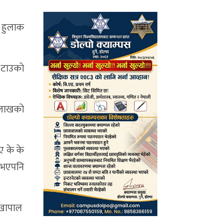
ि हुलाक
 टाउकाे
लाखकाे
ए के के
ट भएपनि
लेखापाल