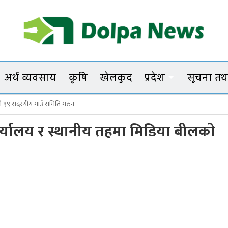
Dolpanews
Online Photo News Portal
अर्थ व्यवसाय
कृषि
खेलकुद
प्रदेश
सूचना तथा
पाकाे ९९ सदस्यीय गाउँ समिति गठन
ो गाँजाका बोट नष्ट
र्यालय र स्थानीय तहमा मिडिया बीलकाे
िना बोहोराको साहसी अभियान
ा भत्ता नवीकरण काठमाडौं–नेपालगञ्जमा पनि गरिने
्षभित्र टुंगिने
दशकको अभियान