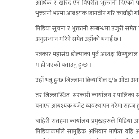
आर्थिक र खरिद ऐन विपरीत भुक्तानी दिएकाे 
सामाजिक विकास कार्यालय डाेल्पाकाे ८३ प्रतिशत
भुक्तानी भएमा आबश्यक छानवीन गरि कार्वाही गरि
डोल्पामा पहिलो पटक ई–पेन्सन पट्टा सेवा सुरु, 
गैरीगाउँका बाढीपीडितलाई विभिन्न संस्थाकाे सह
मिडिया सुचना र भुक्तानी सम्बन्धमा उजुरी सम
अनुसन्धान गरिने समेत उहाँकाे भनाई छ ।
बालविवाह मुक्त अभियान:नगरप्रमुख–उपप्रमुखलाई 
डाेल्पा मौरेलेख जिप दुर्घटना : एकको मृत्यु, 
पत्रकार महासंघ डाेल्पाका पुर्व अध्यक्ष विष्णु
गाह्राे भएकाे बताउनु हुन्छ ।
बाढीमा गम्भीर घाइते रेउली विकलाई सेनाको हे
त्रिपुरासुन्दरीमा सुरक्षित आप्रवासन कार्यक्र
उहाँ भन्नू हुन्छ जिल्लामा क्रियाशिल ६/७ ओटा 
मध्यराति आएको बाढीमा परी डोल्पामा एक महिला
तर जिल्लास्थित सरकारी कार्यालय र पालिका सर
पशु कार्यालयद्वारा मुख्यमन्त्री उत्कृष्ट कृषक 
बनाएर आबश्यक बजेट ब्यवस्थापन गरेमा सहज हुन
राष्ट्रिय विज्ञापन नीति–२०८३ लागू, स्थानीय सञ
बाहिरी सतहमा कार्यालय प्रमुखहरुले मिडिया
ऊर्जामन्त्री श्रेष्ठद्वारा १०६ मेगावाट जगदुल
मिडियाकर्मीले सामुहिक अभियान मार्फत यहि आ
शिसाैल–ल्यासिक्याप–दुनै सडक खण्डमा नयाँ न