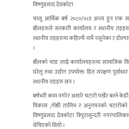
विष्णुप्रसाद देवकोटा
विद्यालयबाट हिँडेका बालक घर पुग्न सकेनन्, भ
चालू आर्थिक बर्ष २०८०/०८१ अन्त्य हुन एक सा
भेरी करिडोर डोल्पामै राख्न नेकपाको अल्टिमेटम:भ
बीलहरुले सरकारी कार्यालय र स्थानीय तहहरु
कक्षाकोठामा प्रविधिको पहुँच बढाउँदै त्रिपुरासु
स्थानीय तहहरुमा कहिल्यै नामै नसुनेका र डाेल्प
डोल्पामा खैरो हेरोइन जस्ताे देखिने पदार्थ र 
।
डाेल्पाकाे करबगाडमा फाइबर काटिँदा तीन दिन 
बीलकाे चाङ लाग्ने कार्यालयहरुमा सामाजिक व
डोल्पामा बालविवाह रोकथामका लागि १२ बुँदे प्
घरेलु तथा उद्याेग उपभोक्त हित संरक्षण पुर्वा
आम्दानीले खर्च धान्न नसकेपछि छलगाड लघुजलवि
स्थानीय तहहरु छन ।
कान्छीबजारमा ट्राफिक चेकजाँच :चालक–यात्र
बर्षभरी काम नगरेर असारे चटाराे पर्खेर बस्ने
भेरी करिडोरको सडक पहिरो हटाएपछि सञ्चाल
विकास ,गाेष्ठी तालिम र अनुगमनकाे चटाराेका
विष्णुप्रसाद देवकोटा त्रिपुरासुन्दरी नगरपाल
भेरी करिडोरमा सुख्खा पहिरो, दुवैतर्फको याताय
थेचिएकाे थियाे ।
५५ लाख ९० हजार नगद बरामद प्रकरण : स्रोत ख