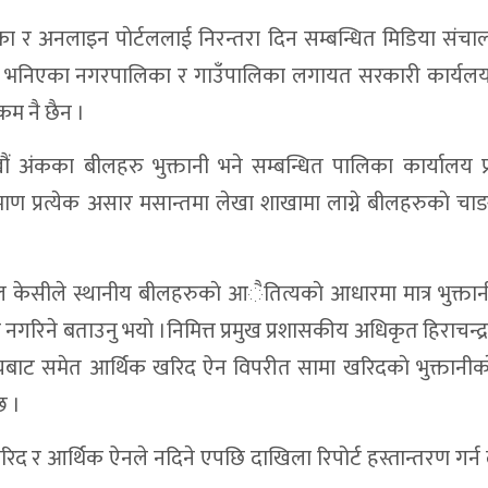
 : धोमा पहिलो संस्थागत सुत्केरी
रिका र अनलाइन पाेर्टललाई निरन्तरा दिन सम्बन्धित मिडिया सं
रकार भनिएका नगरपालिका र गाउँपालिका लगायत सरकारी कार्यलय
 नरबहादुर बुढा
कम नै छैन ।
होत्सव सुरु
ौं अंकका बीलहरु भुक्तानी भने सम्बन्धित पालिका कार्यालय प
 पार्टीका सबै जिम्मेवारीबाट राजीनामा
रमाण प्रत्येक असार मसान्तमा लेखा शाखामा लाग्ने बीलहरुकाे चाङले
न नागरिक समाज डाेल्पाकाे आग्रह
 गर्न दोस्रो पर्यटन तथा सांस्कृतिक महोत्सव
 केसीले स्थानीय बीलहरुकाे आैतित्यकाे आधारमा मात्र भुक्तान
रु अलपत्र,आयाेजना प्रमुख सम्पर्क विहिन
गरिने बताउनु भयाे ।निमित्त प्रमुख प्रशासकीय अधिकृत हिराचन्द्
ाछाप, सेवाप्रवाहमा जवाफदेहिता
ायबाट समेत आर्थिक खरिद ऐन विपरीत सामा खरिदकाे भुक्तानीक
, चार जना नियुक्तिका लागि सिफारिस
छ ।
 बहसबाट योजना छनोट तथा बजेट विनियोजन
 खरिद र आर्थिक ऐनले नदिने एपछि दाखिला रिपोर्ट हस्तान्तरण गर्
रुवा बन्दुक फेला