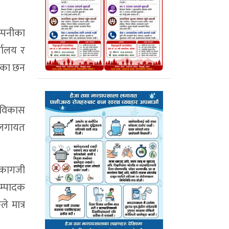
म्पनीका
यालय र
गेका छन
ि विकास
य लगायत
ा कागजी
सम्पादक
े मात्र