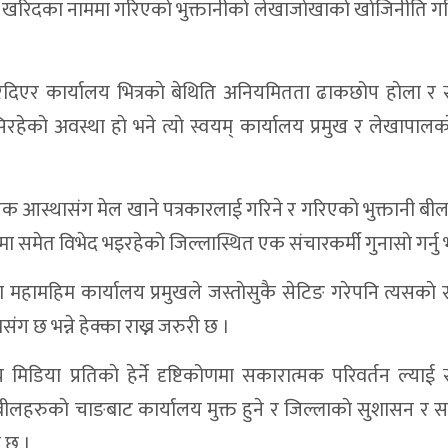
 र खरिदका नाममा गरिएकाे भुक्तानीकाे लेखाजाेखाकाे खाेजिनीति गरि
हिचानमा जोड
िदिएर कार्यालय भित्रकाे बेथिति अनियमितता ढाकछोप हाेला र 
रोड
सिरहेकाे अवस्था हाे भने त्याे स्वयम् कार्यालय प्रमुख र लेखापालक
स्थ्य पत्रकारितामा जोड
इँ महोत्सवःजलवायुमैत्री खेतीमा जोड
 आस्थासंग मेल खाने पत्रकारलाई गरिने र गरिएकाे भुक्तानी बी
ेपत्ता भएका मंगले कामीको पहिचान
समेत विभेद भइरहेकाे जिल्लास्थित एक संचारकर्मी गुनासाे गर्नु 
ालकसहित दुई जना घाइते
ा महामहिम कार्यालय प्रमुखले जस्ताेसुकै सेटिङ गरेपनि त्यसकाे
ी : पाँचवर्षीय GEDSI योजना समीक्षा सम्पन्न
ंग छ भन्ने हेक्का राख्न जरुरी छ ।
पहिचान खुल्न बाँकी
मिडिया प्रतिकाे हेर्ने दृष्टिकोणमा सकारात्मक परिवर्तन ल्याई 
यालय संरचना उद्घाटन, दिगोपना र पारदर्शितामा जोड
 बीलहरुकाे चाङबाट कार्यालय मुक्त हुने र जिल्लाकाे सुशासन र सम्म
 घडी, पात्रो र फ्लेक्स ब्यानर वितरण
े छ ।