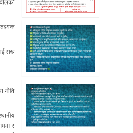
बीलकाे
 आबश्यक
ई राख्न
या नीति
्थानीय
नाममा र