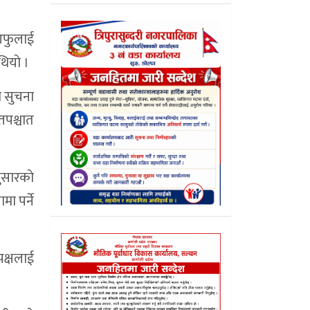
 आफुलाई
थियाे ।
य सुचना
तपश्चात
ुसारकाे
ा पर्ने
पक्षलाई