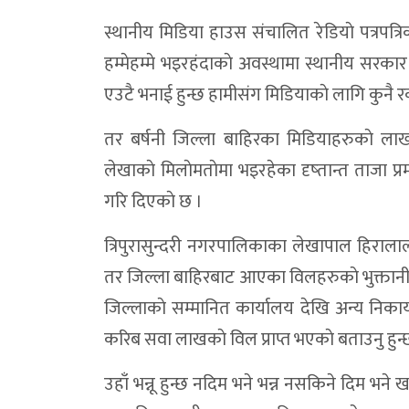
डोल्पोबुद्धमा स्वास्थ्य सेवाको ऐतिहासिक छलाङ
स्थानीय मिडिया हाउस संचालित रेडियाे पत्रपत्
हम्मेहम्मे भइरहंदाकाे अवस्थामा स्थानीय स
एमाले डोल्पामा जिम्मेवारी हेरफेर : उपाध्यक्षमा
एउटै भनाई हुन्छ हामीसंग मिडियाकाे लागि कुनै र
डोल्पाको दुनैमा दोस्रो पर्यटन तथा सांस्कृतिक म
तर बर्षनी जिल्ला बाहिरका मिडियाहरुकाे लाख
एमाले डोल्पाका सचिवालय सदस्य टेक शाहीद्वारा
लेखाकाे मिलाेमताेमा भइरहेका दृष्तान्त ताजा प्
नागरिकले सुरक्षा अनुभूति गर्ने वातावरण बनाउ
गरि दिएकाे छ ।
डोल्पाको पर्यटन र स्थानीय उत्पादनको ‘ब्रान्डिङ’
त्रिपुरासुन्दरी नगरपालिकाका लेखापाल हिरालाल
भेरी करिडोरमा पहिरोको कहर:सडक अवरुद्ध,यात्
तर जिल्ला बाहिरबाट आएका विलहरुकाे भुक्तानी न
ठूलीभेरीमा डिजिटल प्रणाली:अब हाजिरीमा औँठ
जिल्लाकाे सम्मानित कार्यालय देखि अन्य निक
डोल्पाको दुर्गम मुड्केचुलामा गाउँ प्रहरी भर्ना
करिब सवा लाखकाे विल प्राप्त भएकाे बताउनु हुन्
त्रिपुरासुन्दरी–३ को वडासभा सम्पन्न : खुला
उहाँ भन्नू हुन्छ नदिम भने भन्न नसकिने दिम भने
रंगमानको सामुदायिक वनमा बेवारिसे एकनाले भ