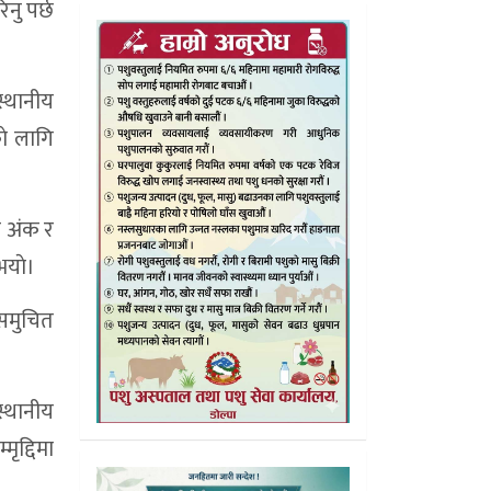
नु पर्छ
स्थानीय
ाे लागि
ल अंक र
भयाे।
 समुचित
स्थानीय
ृद्दिमा