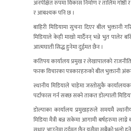
अनपेक्षित रुपमा विकास निर्माण र तालिम गाेष्ठी
डोल्पामा वर्षा माग्दै ऐतिहासिक जलजात्रा
र आबश्यक पनि छ ।
डोल्पामा प्रजनन स्वास्थ्य रुग्णताको समयमै प
बाहिरी मिडियामा सुचना दिएर बील भुक्तानी गर
डाेल्पा मुड्ड्केचुला गाउँपालिकाकाे बजेट ४० क
मिडियाले केही माखाे मार्दैनन् भन्ने भुत पालेर ब
आत्मघाती सिद्ध हुनेमा दुईमत छैन ।
डोल्पामा सञ्चार तथा पैरवी कार्यक्रम सम्पन्न,स्वा
उत्पादनले तीन महिना पनि नधान्ने डोल्पामा रोपा
कतिपय कार्यालय प्रमुख र लेखापालकाे राजनीतिक
डाेल्पामा २४ घण्टापछि बेवारिसे शव उद्धार, ब
फरक विचारका पत्रकारहरुकाे बील भुक्तानी अंकमा 
डाेल्पामा मोटरसाइकल दुर्घटना : ग्यारेज सञ्च
स्थानीय मिडियाले चाहेमा जस्ताेसुकै कार्यालयक
समावेशी विकासलाई संस्थागत गर्दै त्रिपुरासुन्दर
पर्दाफास गर्न सक्छ सक्ने ताकत डाेल्पाली मिडियास
डोल्पाको सुलीगाड खोलामा बेवारिसे शव फेला, 
डाेल्पाका कार्यालय प्रमुखहरुले समयमै स्थानीय 
त्रिपुरासुन्दरीमा ३५ लाखका तीन बालमैत्री विद्
मिडिया मैत्री बन्न सकेमा आगामी बर्षहरुमा लाग्ने
त्रिपुरासुन्दरीका विद्यालय र स्वास्थ्य संस्थालाई
सुधार आउनेमा दुईमत छैन यसैमा सबैकाे भलाे हुन