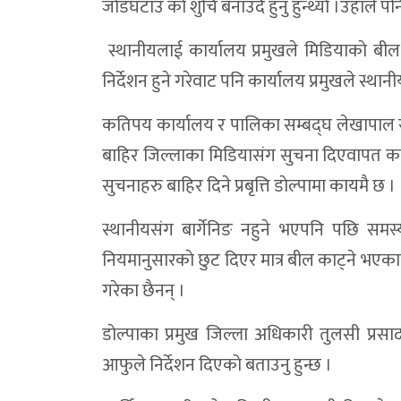
जाेडघटाउ काे शुचि बनाउदै हुनु हुन्थ्याे ।उहाले प
डोल्पा ठुलिभेरि र त्रिपुरासुन्दरीमा अझै ५१ प्
स्थानीयलाई कार्यालय प्रमुखले मिडियाकाे ब
डाेल्पा भिजेरको पीडा: सडक छैन, सवारी छैन—
निर्देशन हुने गरेवाट पनि कार्यालय प्रमुखले स्था
खर्च प्रगतिमा शे–फोक्सुण्डो अब्बल, डोल्पाका 
ठूलीभेरी नगरपालिकाको औसत खर्च ८२.४४ प्रत
कतिपय कार्यालय र पालिका सम्बद्घ लेखापाल र क
बाहिर जिल्लाका मिडियासंग सुचना दिएवापत कति प
समाजसेवी बैजीले गरे डाेल्पा गैरीगाउँ बाढीपी
सुचनाहरु बाहिर दिने प्रबृत्ति डाेल्पामा कायमै छ ।
जिल्ला कृषि विकास कार्यालय प्रमुख विरुद्ध भरष्
स्थानीयसंग बार्गेनिङ नहुने भएपनि पछि समस्य
डोल्पा अदालतकाे बार्षिक समीक्षा सम्पन्न:आव 
नियमानुसारकाे छुट दिएर मात्र बील काट्ने भएकाल
जटिल सुत्केरी अवस्थापछि डोल्पाकी गर्भवतीको स
गरेका छैनन् ।
डोल्पाका दुई पालिकाकाे आर्थिक वर्षको भुक्ता
डाेल्पाका प्रमुख जिल्ला अधिकारी तुलसी प्रस
तीव्र गतिका कारण डोल्पामा नगर बस सडकबाट 
आफुले निर्देशन दिएकाे बताउनु हुन्छ ।
डोल्पामा स्याक नेपालको काम अलपत्र, विद्या