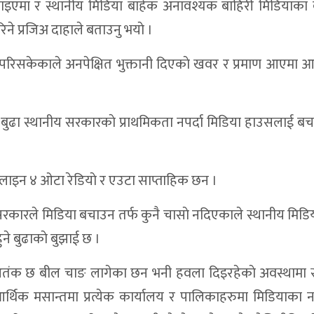
पाइएमा र स्थानीय मिडिया बाहेक अनावश्यक बाहिरी मिडियाका 
 वित्तीय प्रगति
ने प्रजिअ दाहाले बताउनु भयाे ।
काठमाडौं धाउने बाध्यता अन्त्य
याेग, पुनःस्थापनामा जोड
ेत परिसकेकाले अनपेक्षित भुक्तानी दिएकाे खवर र प्रमाण आएमा
३२ बुँदे ध्यानाकर्षण, विद्यालयमा अन्तरक्रिया
११ घाइतेको पहिचान सार्वजनिक
लाल बुढा स्थानीय सरकारकाे प्राथमिकता नपर्दा मिडिया हाउसलाई बचा
लिकप्टरबाट सुर्खेत लगियो
मको कार्यान्वयन मोडालिटीबारे अभिमुखीकरण
अनलाइन ४ ओटा रेडियाे र एउटा साप्ताहिक छन ।
को मृत्यु, ६ जना घाइते
कारले मिडिया बचाउन तर्फ कुनै चासाे नदिएकाले स्थानीय मिडि
पुरस्कार : डोल्पाका तीन कृषक सम्मानित
े बुढाकाे बुझाई छ ।
्चारमाध्यमलाई प्राथमिकता
 आतंक छ बील चाङ लागेका छन भनी हवला दिइरहेकाे अवस्थामा स
्ला जलविद्युत आयोजनाको स्थलगत अनुगमन
र्थिक मसान्तमा प्रत्येक कार्यालय र पालिकाहरुमा मिडियाका 
िर्माण मोडालिटी अघि बढ्दै