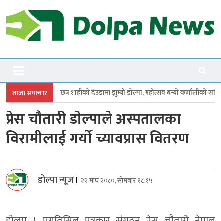
Skip
to
content
Dolpanews
Online Photo News Portal
शाहीको देउडामा झुम्यो डोल्पा, महोत्सव बन्यो कर्णालीको सांगीतिक उत्सव
त्रिपुरा
ताजा समाचार
प्रेस चाैतारी डाेल्पाले अस्पतालका
विरामीलाई गर्याे च्यावप्रास वितरण
डोल्पा न्यूज
।
२२ माघ २०८०, सोमबार १८:१५
डाेल्पा । प्रगतिसिल पत्रकार संगठन प्रेस चौतारी नेपाल